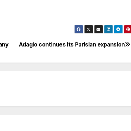
many
Adagio continues its Parisian expansion