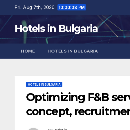
Skip
Fri. Aug 7th, 2026
10:00:09 PM
to
content
Hotels in Bulgaria
HOME
HOTELS IN BULGARIA
HOTELS IN BULGARIA
Optimizing F&B serv
concept, recruitme