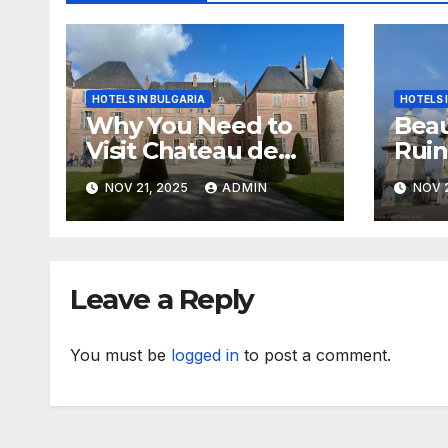
HOTELS IN BULGARIA
HOTELS 
Why You Need to
Beau
Visit Chateau de
Ruin
Meung sur Loire
Biha
NOV 21, 2025
ADMIN
NOV 2
Leave a Reply
You must be
logged in
to post a comment.