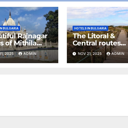
IN BULGARIA
HOTELS IN BULGARIA
tiful Rajnagar
The Litoral &
s of Mithila
Central routes
r
combined,
1, 2025
ADMIN
NOV 21, 2025
ADMIN
Portuguese Cam