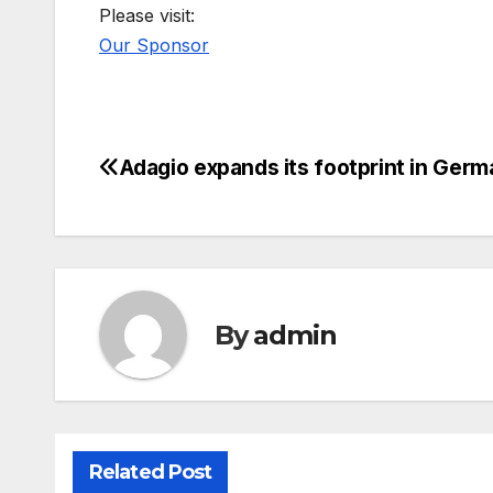
Please visit:
Our Sponsor
Adagio expands its footprint in Ger
Post
navigation
By
admin
Related Post