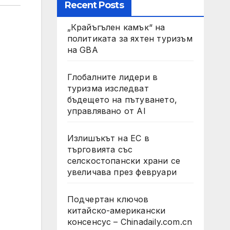
Recent Posts
„Крайъгълен камък“ на
политиката за яхтен туризъм
на GBA
Глобалните лидери в
туризма изследват
бъдещето на пътуването,
управлявано от AI
Излишъкът на ЕС в
търговията със
селскостопански храни се
увеличава през февруари
Подчертан ключов
китайско-американски
консенсус – Chinadaily.com.cn