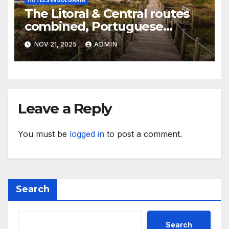
The Litoral & Central routes
combined, Portuguese
Camino
NOV 21, 2025
ADMIN
Leave a Reply
You must be
logged in
to post a comment.
Search
Search