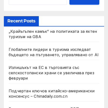
Recent Posts
„Крайъгълен камък“ на политиката за яхтен
туризъм на GBA
Глобалните лидери в туризма изследват
бъдещето на пътуването, управлявано от AI
Излишъкът на ЕС в търговията със
селскостопански храни се увеличава през
февруари
Подчертан ключов китайско-американски
консенсус – Chinadaily.com.cn