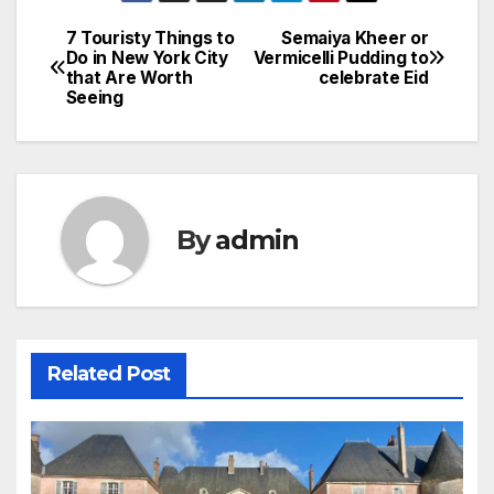
7 Touristy Things to
Semaiya Kheer or
Post
Do in New York City
Vermicelli Pudding to
that Are Worth
celebrate Eid
navigation
Seeing
By
admin
Related Post