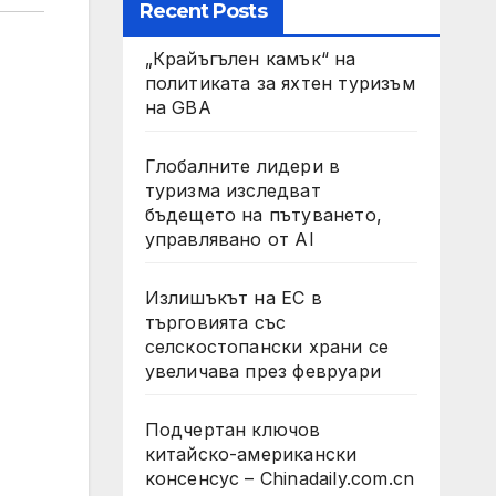
Recent Posts
„Крайъгълен камък“ на
политиката за яхтен туризъм
на GBA
Глобалните лидери в
туризма изследват
бъдещето на пътуването,
управлявано от AI
Излишъкът на ЕС в
търговията със
селскостопански храни се
увеличава през февруари
Подчертан ключов
китайско-американски
консенсус – Chinadaily.com.cn