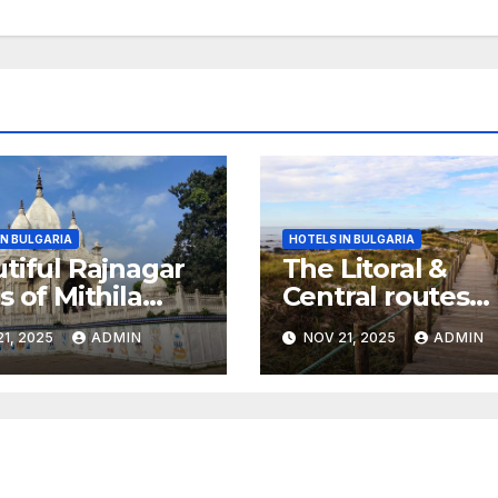
IN BULGARIA
HOTELS IN BULGARIA
tiful Rajnagar
The Litoral &
s of Mithila
Central routes
r
combined,
1, 2025
ADMIN
NOV 21, 2025
ADMIN
Portuguese Cam