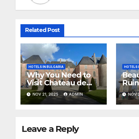
Related Post
HOTELS IN BULGARIA
HOTELS 
Why You Need to
Beau
Visit Chateau de
Ruin
Meung sur Loire
Biha
NOV 21, 2025
ADMIN
NOV 2
Leave a Reply