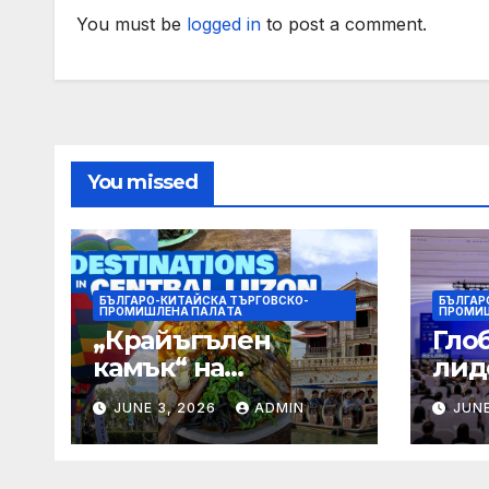
You must be
logged in
to post a comment.
You missed
БЪЛГАРО-КИТАЙСКА ТЪРГОВСКО-
БЪЛГАР
ПРОМИШЛЕНА ПАЛAТА
ПРОМИ
„Крайъгълен
Гло
камък“ на
лид
политиката за
изс
JUNE 3, 2026
ADMIN
JUNE
яхтен туризъм на
бъд
GBA
път
упр