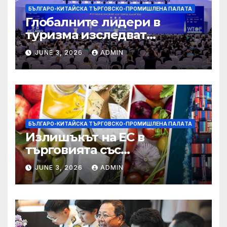
БЪЛГАРО-КИТАЙСКА ТЪРГОВСКО-ПРОМИШЛЕНА ПАЛAТА
Глобалните лидери в
туризма изследват
бъдещето на пътуването,
JUNE 3, 2026
ADMIN
управлявано от AI
БЪЛГАРО-КИТАЙСКА ТЪРГОВСКО-ПРОМИШЛЕНА ПАЛAТА
Излишъкът на ЕС в
търговията със
селскостопански храни се
JUNE 3, 2026
ADMIN
увеличава през февруари