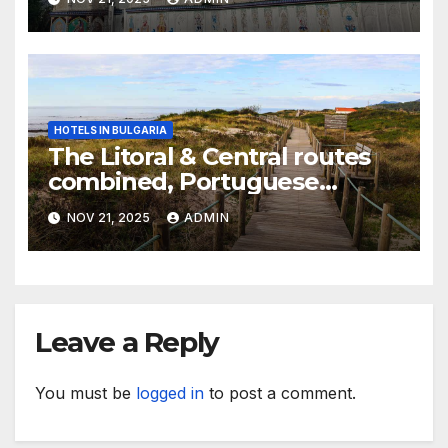
HOTELS IN BULGARIA
The Litoral & Central routes
combined, Portuguese
Camino
NOV 21, 2025
ADMIN
Leave a Reply
You must be
logged in
to post a comment.