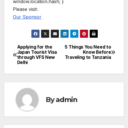
window.location.hash; }
Please visit:
Our Sponsor
Applying for the
5 Things You Need to
Post
Japan Tourist Visa
Know Before
through VFS New
Traveling to Tanzania
navigation
Delhi
By
admin