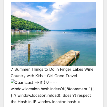
7 Summer Things to Do in Finger Lakes Wine
Country with Kids – Girl Gone Travel
--> if ( 0 ===
window.location.hash.indexOf( ‘#comment-‘ ) )
{ // window.location.reload() doesn’t respect
the Hash in IE window.location.hash =