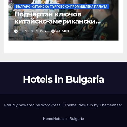
БЪЛГАРО-КИТАЙСКА ТЪРГОВСКО-ПРОМИШЛЕНА ПАЛAТА
Подчертан ключов
китайско-американски
консенсус –
JUNE 3, 2026
ADMIN
Chinadaily.com.cn
Hotels in Bulgaria
Proudly powered by WordPress
|
Theme:
Newsup
by
Themeansar
.
Home
Hotels in Bulgaria