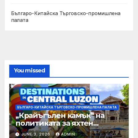
Българо-Китайска Търговско-промишлена
палaта
You missed
БЪЛГАРО-КИТАЙСКА ТЪРГОВСКО-ПРОМИШЛЕНА ПАЛAТА
„Крайъгълен камък“ на
политиката за яхтен
туризъм на GBA
JUNE 3, 2026
ADMIN