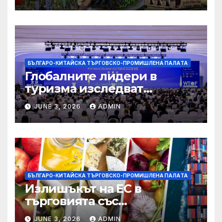
БЪЛГАРО-КИТАЙСКА ТЪРГОВСКО-ПРОМИШЛЕНА ПАЛAТА
Глобалните лидери в
туризма изследват
бъдещето на пътуването,
JUNE 3, 2026
ADMIN
управлявано от AI
БЪЛГАРО-КИТАЙСКА ТЪРГОВСКО-ПРОМИШЛЕНА ПАЛAТА
Излишъкът на ЕС в
търговията със
селскостопански храни се
JUNE 3, 2026
ADMIN