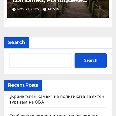
combined, Portuguese
Camino
NOV 21, 2025
ADMIN
Search
Search
Recent Posts
„Крайъгълен камък“ на политиката за яхтен
туризъм на GBA
Глобалните лидери в туризма изследват