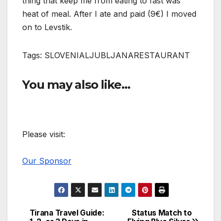
thing that keep me from eating to fast was
heat of meal. After I ate and paid (9€) I moved
on to Levstik.
Tags: SLOVENIALJUBLJANARESTAURANT
You may also like…
Please visit:
Our Sponsor
Tirana Travel Guide:
Status Match to
Post