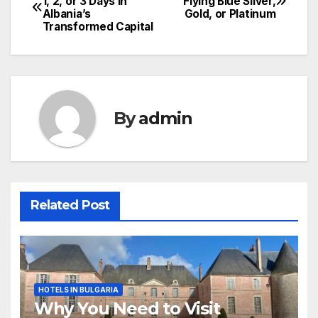
1, 2, or 3 Days in
Flying Blue Silver,
Albania’s
Gold, or Platinum
navigation
Transformed Capital
By
admin
Related Post
HOTELS IN BULGARIA
Why You Need to Visit