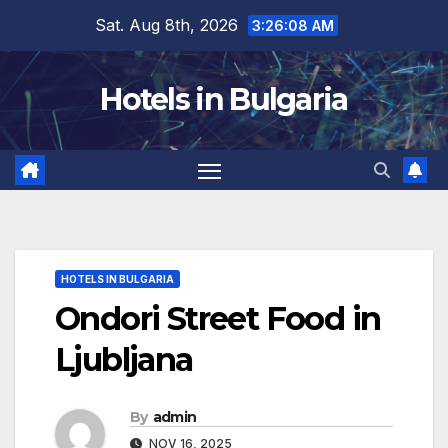
Skip
Sat. Aug 8th, 2026
3:26:09 AM
to
content
Hotels in Bulgaria
HOTELS IN BULGARIA
Ondori Street Food in
Ljubljana
By
admin
NOV 16, 2025