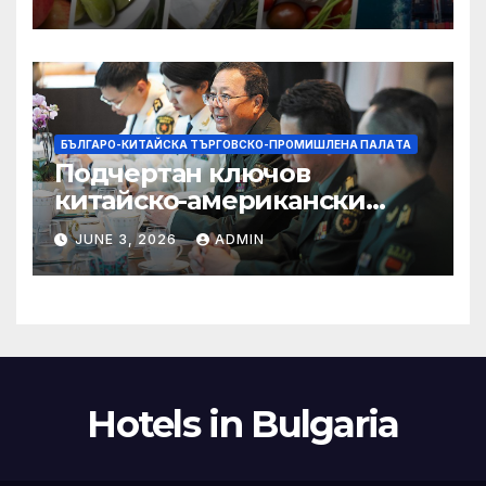
увеличава през февруари
БЪЛГАРО-КИТАЙСКА ТЪРГОВСКО-ПРОМИШЛЕНА ПАЛAТА
Подчертан ключов
китайско-американски
консенсус –
JUNE 3, 2026
ADMIN
Chinadaily.com.cn
Hotels in Bulgaria