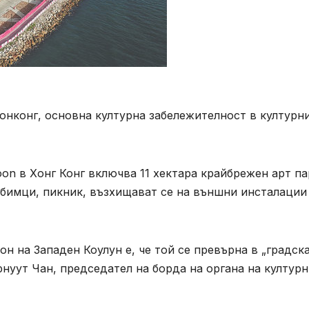
Хонконг, основна културна забележителност в културн
n в Хонг Конг включва 11 хектара крайбрежен арт па
бимци, пикник, възхищават се на външни инсталации
он на Западен Коулун е, че той се превърна в „градск
рнуут Чан, председател на борда на органа на културн