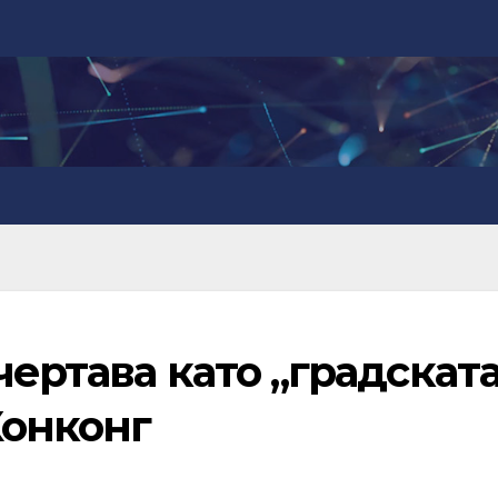
чертава като „градскат
Хонконг