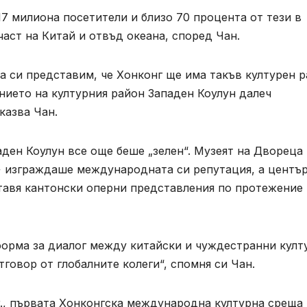
17 милиона посетители и близо 70 процента от тези в
част на Китай и отвъд океана, според Чан.
а си представим, че Хонконг ще има такъв културен 
янието на културния район Западен Коулун далеч
казва Чан.
аден Коулун все още беше „зелен“. Музеят на Двореца
+ изграждаше международната си репутация, а центъ
ставя кантонски оперни представления по протежение
форма за диалог между китайски и чуждестранни култ
говор от глобалните колеги“, спомня си Чан.
г., първата Хонконгска международна културна среща