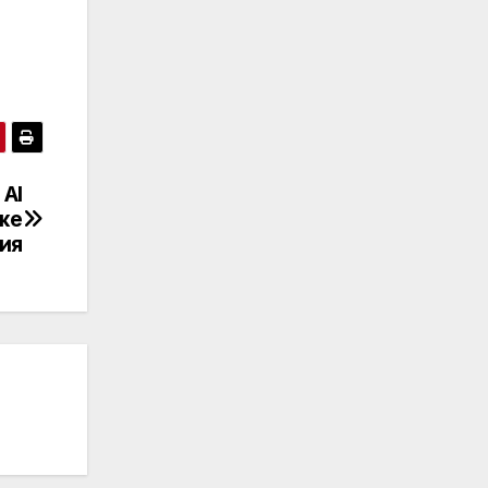
 AI
же
сия