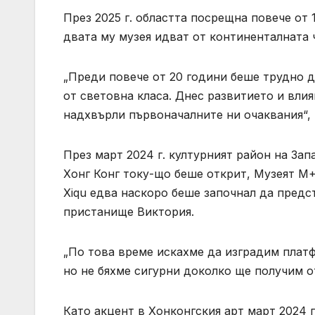
През 2025 г. областта посрещна повече от 
двата му музея идват от континенталната 
„Преди повече от 20 години беше трудно д
от световна класа. Днес развитието и вли
надхвърли първоначалните ни очаквания“, 
През март 2024 г. културният район на Зап
Хонг Конг току-що беше открит, Музеят M
Xiqu едва наскоро беше започнал да пред
пристанище Виктория.
„По това време искахме да изградим плат
но не бяхме сигурни доколко ще получим от
Като акцент в Хонконгския арт март 2024 