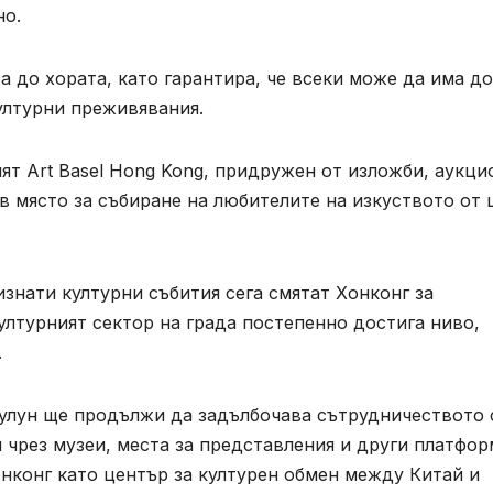
но.
а до хората, като гарантира, че всеки може да има д
културни преживявания.
т Art Basel Hong Kong, придружен от изложби, аукци
 място за събиране на любителите на изкуството от ця
знати културни събития сега смятат Хонконг за
културният сектор на града постепенно достига ниво,
.
оулун ще продължи да задълбочава сътрудничеството 
чрез музеи, места за представления и други платфор
нконг като център за културен обмен между Китай и