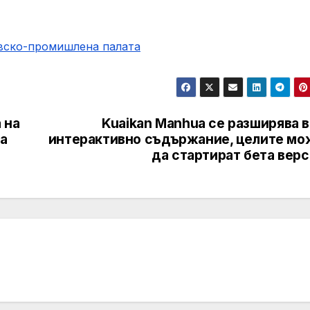
овско-промишлена палaта
 на
Kuaikan Manhua се разширява в
да
интерактивно съдържание, целите мо
да стартират бета вер