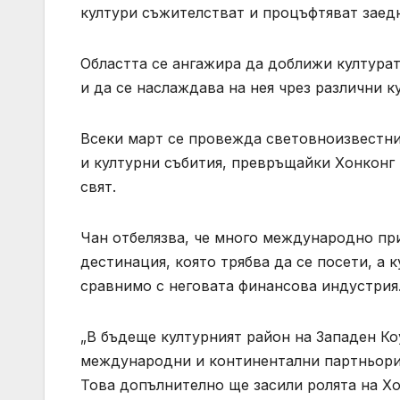
култури съжителстват и процъфтяват заед
Областта се ангажира да доближи културат
и да се наслаждава на нея чрез различни 
Всеки март се провежда световноизвестния
и културни събития, превръщайки Хонконг в
свят.
Чан отбелязва, че много международно при
дестинация, която трябва да се посети, а 
сравнимо с неговата финансова индустрия
„В бъдеще културният район на Западен К
международни и континентални партньори 
Това допълнително ще засили ролята на Хо