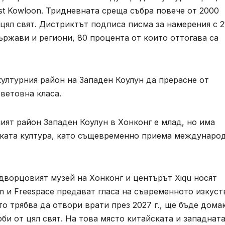
t Kowloon. Тридневната среща събра повече от 2000
ял ​​свят. Дистриктът подписа писма за намерения с 2
ржави и региони, 80 процента от които оттогава са
културния район на Западен Коулун да прерасне от
ветовна класа.
ият район Западен Коулун в Хонконг е млад, но има
ската култура, като същевременно приема междунаро
 дворцовият музей на Хонконг и центърът Xiqu носят
 и Freespace предават гласа на съвременното изкуст
о трябва да отвори врати през 2027 г., ще бъде дома
и от цял ​​свят. На това място китайската и западнат