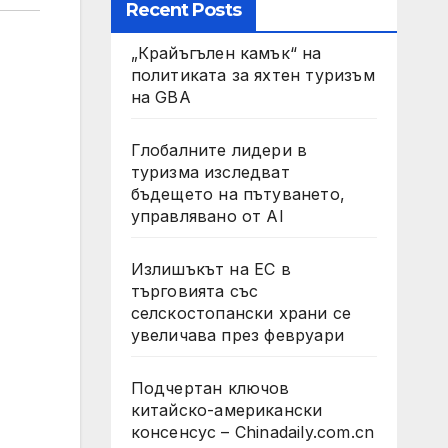
Recent Posts
„Крайъгълен камък“ на
политиката за яхтен туризъм
на GBA
Глобалните лидери в
туризма изследват
бъдещето на пътуването,
управлявано от AI
Излишъкът на ЕС в
търговията със
селскостопански храни се
увеличава през февруари
Подчертан ключов
китайско-американски
консенсус – Chinadaily.com.cn