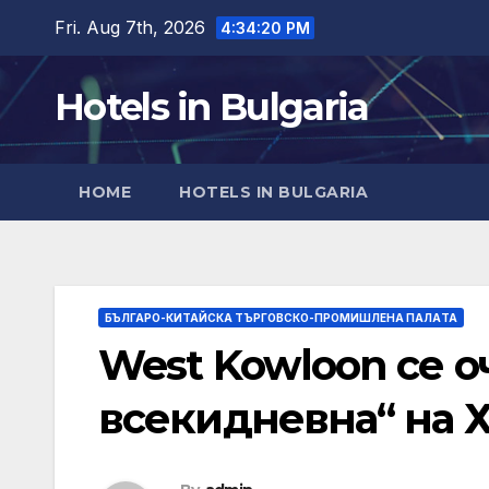
Skip
Fri. Aug 7th, 2026
4:34:22 PM
to
content
Hotels in Bulgaria
HOME
HOTELS IN BULGARIA
БЪЛГАРО-КИТАЙСКА ТЪРГОВСКО-ПРОМИШЛЕНА ПАЛAТА
West Kowloon се о
всекидневна“ на 