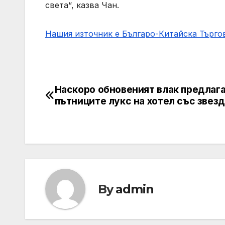
света“, казва Чан.
Нашия източник е Българо-Китайска Търг
Наскоро обновеният влак предлага
Post
пътниците лукс на хотел със звез
navigation
By
admin