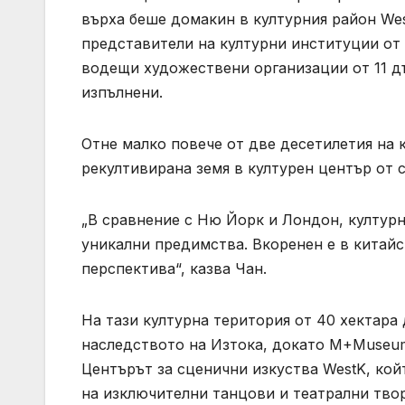
върха беше домакин в културния район Wes
представители на културни институции от ц
водещи художествени организации от 11 дъ
изпълнени.
Отне малко повече от две десетилетия на 
рекултивирана земя в културен център от с
„В сравнение с Ню Йорк и Лондон, културн
уникални предимства. Вкоренен е в китай
перспектива“, казва Чан.
На тази културна територия от 40 хектара
наследството на Изтока, докато M+Museum
Центърът за сценични изкуства WestK, койт
на изключителни танцови и театрални творб