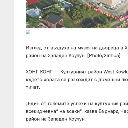
Изглед от въздуха на музея на двореца в 
район на Западен Коулун. [Photo/Xinhua]
ХОНГ КОНГ — Културният район West Kowloo
където хората се разхождат с домашни лю
тичат.
„Един от големите успехи на културния рай
всекидневна“ на всеки“, казва Бърнард Ча
район на Западен Коулун.