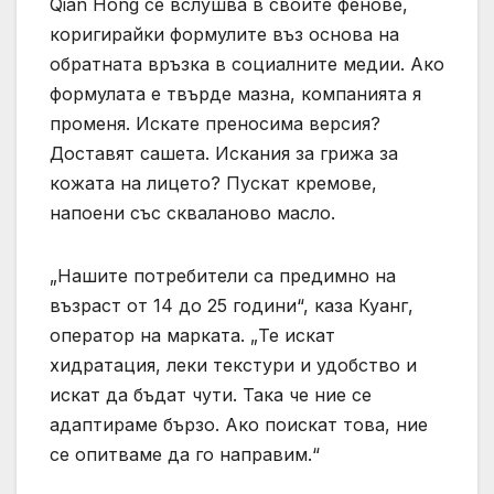
Qian Hong се вслушва в своите фенове,
коригирайки формулите въз основа на
обратната връзка в социалните медии. Ако
формулата е твърде мазна, компанията я
променя. Искате преносима версия?
Доставят сашета. Искания за грижа за
кожата на лицето? Пускат кремове,
напоени със скваланово масло.
„Нашите потребители са предимно на
възраст от 14 до 25 години“, каза Куанг,
оператор на марката. „Те искат
хидратация, леки текстури и удобство и
искат да бъдат чути. Така че ние се
адаптираме бързо. Ако поискат това, ние
се опитваме да го направим.“