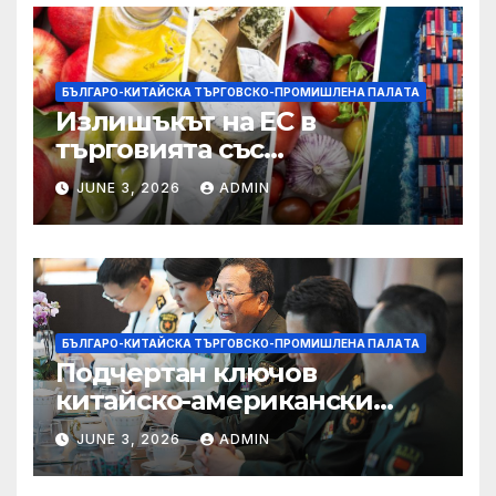
БЪЛГАРО-КИТАЙСКА ТЪРГОВСКО-ПРОМИШЛЕНА ПАЛAТА
Излишъкът на ЕС в
търговията със
селскостопански храни се
JUNE 3, 2026
ADMIN
увеличава през февруари
БЪЛГАРО-КИТАЙСКА ТЪРГОВСКО-ПРОМИШЛЕНА ПАЛAТА
Подчертан ключов
китайско-американски
консенсус –
JUNE 3, 2026
ADMIN
Chinadaily.com.cn