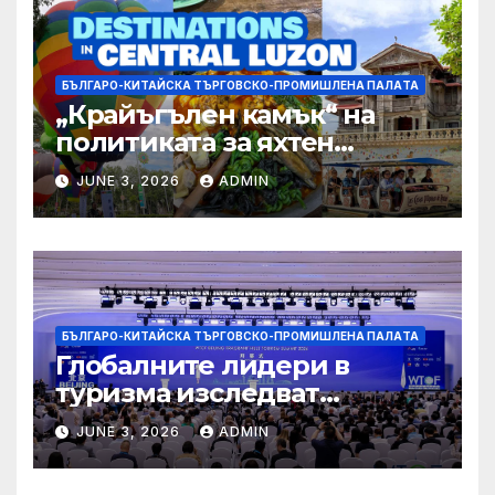
БЪЛГАРО-КИТАЙСКА ТЪРГОВСКО-ПРОМИШЛЕНА ПАЛAТА
„Крайъгълен камък“ на
политиката за яхтен
туризъм на GBA
JUNE 3, 2026
ADMIN
БЪЛГАРО-КИТАЙСКА ТЪРГОВСКО-ПРОМИШЛЕНА ПАЛAТА
Глобалните лидери в
туризма изследват
бъдещето на пътуването,
JUNE 3, 2026
ADMIN
управлявано от AI