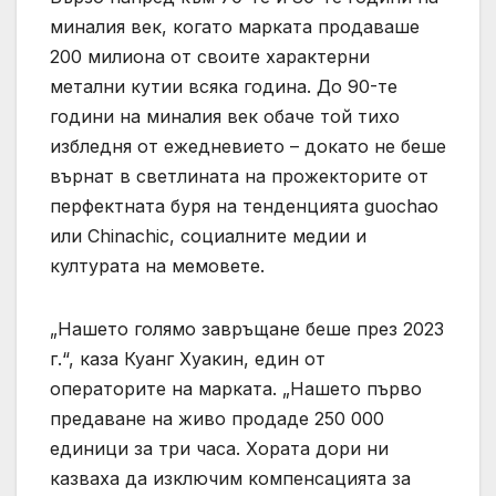
миналия век, когато марката продаваше
200 милиона от своите характерни
метални кутии всяка година. До 90-те
години на миналия век обаче той тихо
избледня от ежедневието – докато не беше
върнат в светлината на прожекторите от
перфектната буря на тенденцията guochao
или Chinachic, социалните медии и
културата на мемовете.
„Нашето голямо завръщане беше през 2023
г.“, каза Куанг Хуакин, един от
операторите на марката. „Нашето първо
предаване на живо продаде 250 000
единици за три часа. Хората дори ни
казваха да изключим компенсацията за