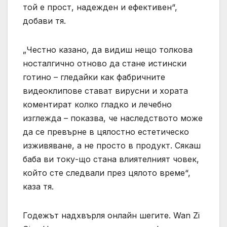
той е прост, надежден и ефективен“,
добави тя.
„Честно казано, да видиш нещо толкова
носталгично отново да стане истински
готино – гледайки как фабричните
видеоклипове стават вирусни и хората
коментират колко гладко и лечебно
изглежда – показва, че наследството може
да се превърне в цялостно естетическо
изживяване, а не просто в продукт. Сякаш
баба ви току-що стана влиятелният човек,
който сте следвали през цялото време“,
каза тя.
Годежът надхвърля онлайн шегите. Wan Zi