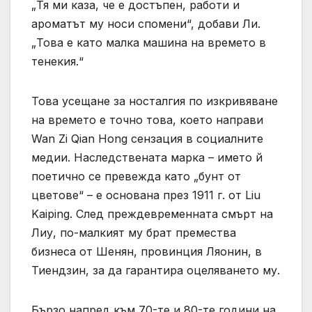
„Тя ми каза, че е достъпен, работи и
ароматът му носи спомени“, добави Ли.
„Това е като малка машина на времето в
тенекия.“
Това усещане за носталгия по изкривяване
на времето е точно това, което направи
Wan Zi Qian Hong сензация в социалните
медии. Наследствената марка – името й
поетично се превежда като „бунт от
цветове“ – е основана през 1911 г. от Liu
Kaiping. След преждевременната смърт на
Лиу, по-малкият му брат премества
бизнеса от Шенян, провинция Ляонин, в
Тиендзин, за да гарантира оцеляването му.
Бързо напред към 70-те и 80-те години на