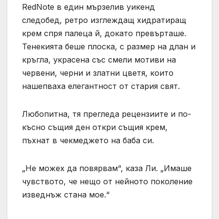
RedNote в един мързелив уикенд
следобед, ретро изглеждащ хидратиращ
крем спря палеца й, докато превърташе.
Тенекията беше плоска, с размер на длан и
кръгла, украсена със смели мотиви на
червени, черни и златни цветя, които
нашепваха елегантност от стария свят.
Любопитна, тя прегледа рецензиите и по-
късно същия ден откри същия крем,
пъхнат в чекмеджето на баба си.
„Не можех да повярвам“, каза Ли. „Имаше
чувството, че нещо от нейното поколение
изведнъж стана мое.“