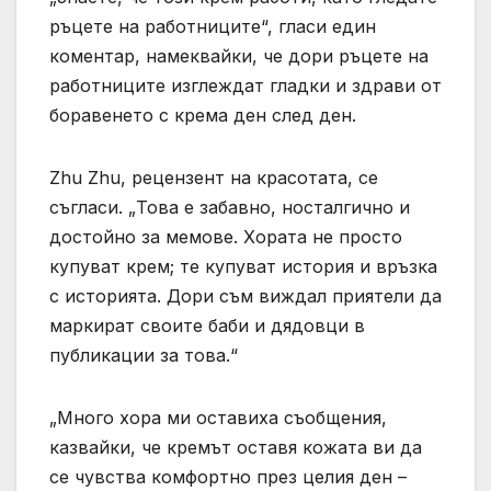
ръцете на работниците“, гласи един
коментар, намеквайки, че дори ръцете на
работниците изглеждат гладки и здрави от
боравенето с крема ден след ден.
Zhu Zhu, рецензент на красотата, се
съгласи. „Това е забавно, носталгично и
достойно за мемове. Хората не просто
купуват крем; те купуват история и връзка
с историята. Дори съм виждал приятели да
маркират своите баби и дядовци в
публикации за това.“
„Много хора ми оставиха съобщения,
казвайки, че кремът оставя кожата ви да
се чувства комфортно през целия ден –