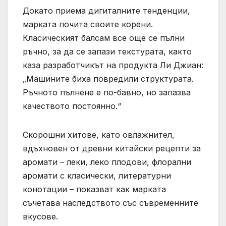
Докато приема дигиталните тенденции,
марката почита своите корени.
Класическият балсам все още се пълни
ръчно, за да се запази текстурата, както
каза разработчикът на продукта Ли Джиан:
„Машините биха повредили структурата.
Ръчното пълнене е по-бавно, но запазва
качеството постоянно.“
Скорошни хитове, като овлажнител,
вдъхновен от древни китайски рецепти за
аромати – леки, леко плодови, флорални
аромати с класически, литературни
конотации – показват как марката
съчетава наследството със съвременните
вкусове.