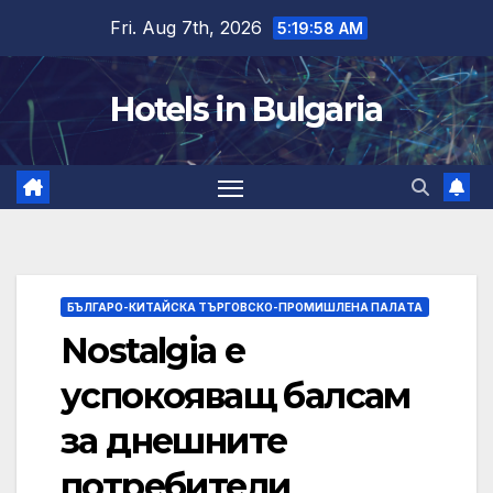
Skip
Fri. Aug 7th, 2026
5:19:59 AM
to
content
Hotels in Bulgaria
БЪЛГАРО-КИТАЙСКА ТЪРГОВСКО-ПРОМИШЛЕНА ПАЛAТА
Nostalgia е
успокояващ балсам
за днешните
потребители