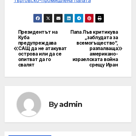
Търговско-промишлена палaта
Президентът на
Папа Лъв критикува
Post
Куба
„заблудата за
предупреждава
всемогъщество“,
navigation
САЩ да не атакуват
разпалваща
острова или да се
американо-
опитват да го
израелската война
свалят
срещу Иран
By
admin