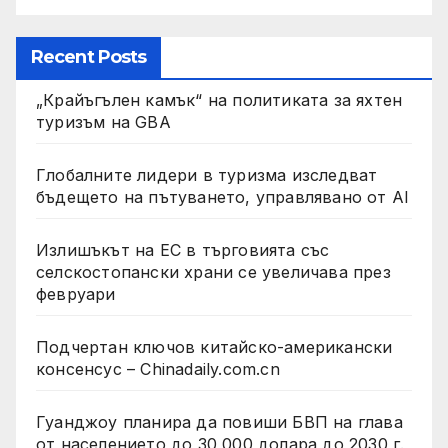
Recent Posts
„Крайъгълен камък“ на политиката за яхтен
туризъм на GBA
Глобалните лидери в туризма изследват
бъдещето на пътуването, управлявано от AI
Излишъкът на ЕС в търговията със
селскостопански храни се увеличава през
февруари
Подчертан ключов китайско-американски
консенсус – Chinadaily.com.cn
Гуанджоу планира да повиши БВП на глава
от населението до 30 000 долара до 2030 г.