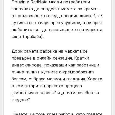
Douyin и RedNote млади потребители
започнаха да споделят мемета за крема –
от осъзнаването след „половин живот“, че
кутията се отваря чрез усукване, а не чрез
любопитство, до назоваването на марката
tainai (прабаба).
Дори самата фабрика на марката се
превърна в онлайн сензация. Кратки
видеоклипове, показващи как работници
ръчно пълнят кутиите с кремообразния
балсам, събраха милиони гледания. Хората
в коментарите нарекоха процеса
„хипнотично плавен“ и „почти лечебно за
гледане“.
„Знаете, че този крем работи, като гледате