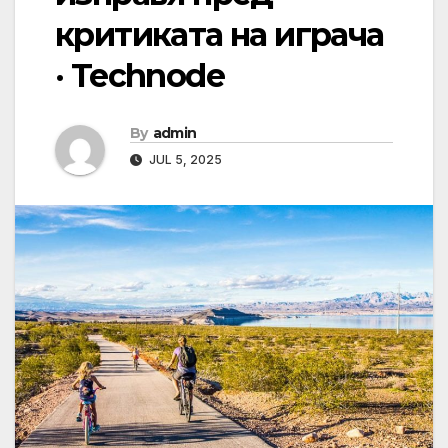
критиката на играча
· Technode
By
admin
JUL 5, 2025