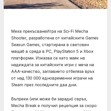
Меха прекъсванеИгра на Sci-Fi Mecha
Shooter, разработена от китайските Games
Seasun Games, стартирана в световен
мащаб в сряда в PC, PlayStation 5 и Xbox
платформи. Изказва се като маяк на
надеждата за китайските игри с меча на
AAA-качество, заглавието отбеляза връх
от над 130 000 едновременни играчи на
Steam през последните два дни.
Въпреки (или може би заради) свръх,
Mecha Break е получил рецепция за скоро