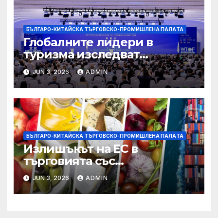
БЪЛГАРО-КИТАЙСКА ТЪРГОВСКО-ПРОМИШЛЕНА ПАЛAТА
Глобалните лидери в
туризма изследват
бъдещето на пътуването,
JUN 3, 2026
ADMIN
управлявано от AI
БЪЛГАРО-КИТАЙСКА ТЪРГОВСКО-ПРОМИШЛЕНА ПАЛAТА
Излишъкът на ЕС в
търговията със
селскостопански храни се
JUN 3, 2026
ADMIN
увеличава през февруари