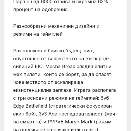
Пара с над 6000 отзива и скромна 63%
процент на одобрение.
Разнообразни механични дизайни и
режими на геймплей
Разположен в близко бъдещ свят,
опустошен от веществото на въглерод-
силиций EIC, Mecha Break следва елитни
мех пилоти, които се борят, за да спасят
човечеството от ескалираща
екзистенциална заплаха. Играта разполага
с три основни режима на геймплей: 6v6
Edge Battlefield (стратегически фокусиран
екип бой), 3v3 Ace последователност (мач
на смъртта) и PVPVE Marsh Mark (режим
на оцеляване на плячка и екстракт).