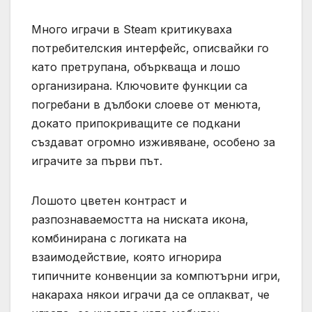
Много играчи в Steam критикуваха
потребителския интерфейс, описвайки го
като претрупана, объркваща и лошо
организирана. Ключовите функции са
погребани в дълбоки слоеве от менюта,
докато припокриващите се подкани
създават огромно изживяване, особено за
играчите за първи път.
Лошото цветен контраст и
разпознаваемостта на ниската икона,
комбинирана с логиката на
взаимодействие, която игнорира
типичните конвенции за компютърни игри,
накараха някои играчи да се оплакват, че