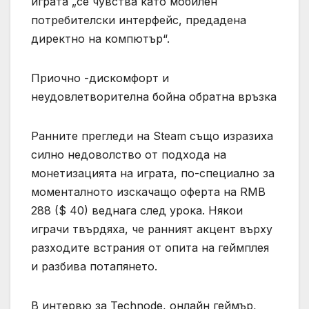
играта „се чувства като мобилен
потребителски интерфейс, предадена
директно на компютър“.
Приочно -дискомфорт и
неудовлетворителна бойна обратна връзка
Ранните прегледи на Steam също изразиха
силно недоволство от подхода на
монетизацията на играта, по-специално за
моменталното изскачащо оферта на RMB
288 ($ 40) веднага след урока. Някои
играчи твърдяха, че ранният акцент върху
разходите встрания от опита на геймплея
и разбива потапянето.
В интервю за Technode, онлайн геймър,