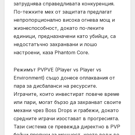
затруднява справедливата конкуренция.
По-тежките мех от защитата предлагат
непропорционално висока огнева мощ и
жизнеспособност, докато по-леките
единици, предназначени като убийци, са
недостатъчно захранвани и лошо
настроени, каза Phantom Core.
Режимът PVPVE (Player vs Player vs
Environment) също донесе оплаквания от
пара за дисбаланси на ресурсите.
Играчите, които инвестират повече време
или пари, могат бързо да захранват своите
механи чрез Boss Drops и грабежи, докато
средните играчи изостават в прогресията.
Тази система се превежда директно в PVP
бойни пролуки за мощност, което води до