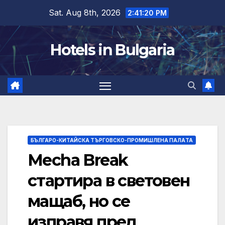
Skip
Sat. Aug 8th, 2026
2:41:21 PM
to
content
Hotels in Bulgaria
БЪЛГАРО-КИТАЙСКА ТЪРГОВСКО-ПРОМИШЛЕНА ПАЛAТА
Mecha Break
стартира в световен
мащаб, но се
изправя пред