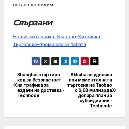
остава да видим.
Свързани
Нашия източник е Българо-Китайска
Търговско-промишлена палaта
Shanghai стартира
Alibaba се удвоява
Post
код за безопасност
при моменталната
на трафика за
търговия на Taobao
navigation
ездачи на доставка ·
с 6,98 милиарда
Technode
долара план за
субсидиране ·
Technode