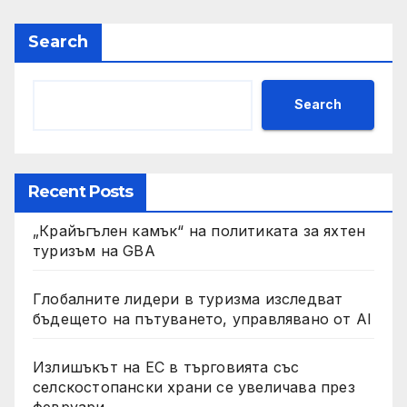
Search
Search
Recent Posts
„Крайъгълен камък“ на политиката за яхтен
туризъм на GBA
Глобалните лидери в туризма изследват
бъдещето на пътуването, управлявано от AI
Излишъкът на ЕС в търговията със
селскостопански храни се увеличава през
февруари