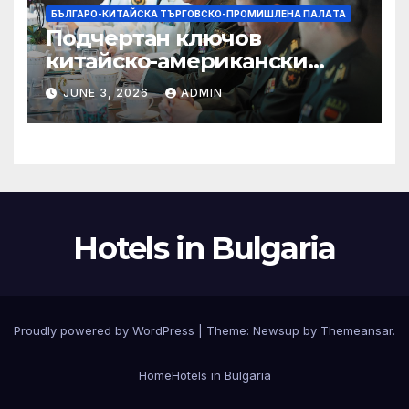
БЪЛГАРО-КИТАЙСКА ТЪРГОВСКО-ПРОМИШЛЕНА ПАЛAТА
Подчертан ключов
китайско-американски
консенсус –
JUNE 3, 2026
ADMIN
Chinadaily.com.cn
Hotels in Bulgaria
Proudly powered by WordPress
|
Theme:
Newsup
by
Themeansar
.
Home
Hotels in Bulgaria