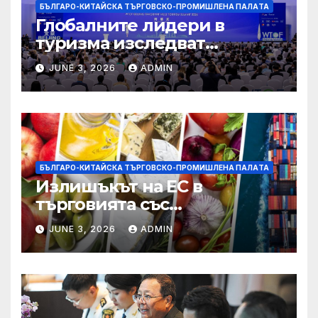
БЪЛГАРО-КИТАЙСКА ТЪРГОВСКО-ПРОМИШЛЕНА ПАЛAТА
Глобалните лидери в
туризма изследват
бъдещето на пътуването,
JUNE 3, 2026
ADMIN
управлявано от AI
БЪЛГАРО-КИТАЙСКА ТЪРГОВСКО-ПРОМИШЛЕНА ПАЛAТА
Излишъкът на ЕС в
търговията със
селскостопански храни се
JUNE 3, 2026
ADMIN
увеличава през февруари