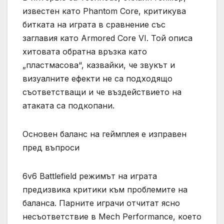
известен като Phantom Core, критикува
битката на играта в сравнение със
заглавия като Armored Core VI. Той описа
хитовата обратна връзка като
„пластмасова“, казвайки, че звукът и
визуалните ефекти не са подходящо
съответстващи и че въздействието на
атаката са подкопани.
Основен баланс на геймплея е изправен
пред въпроси
6v6 Battlefield режимът на играта
предизвика критики към проблемите на
баланса. Парните играчи отчитат ясно
несъответствие в Mech Performance, което