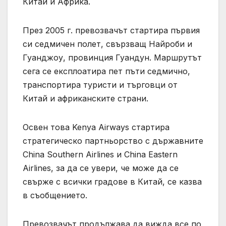
Китай и Африка.
През 2005 г. превозвачът стартира първия
си седмичен полет, свързващ Найроби и
Гуанджоу, провинция Гуандун. Маршрутът
сега се експлоатира пет пъти седмично,
транспортира туристи и търговци от
Китай и африканските страни.
Освен това Kenya Airways стартира
стратегическо партньорство с държавните
China Southern Airlines и China Eastern
Airlines, за да се увери, че може да се
свърже с всички градове в Китай, се казва
в съобщението.
Превозвачът продължава да вижда все по