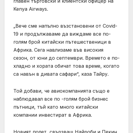
главен търговски и клиентски офицер на
Kenya Airways.
„Вече сме напълно възстановени от Covid-
19 и продължаваме да виждаме все по-
голям брой китайски пътешественици в
Африка. Сега навлизаме във високия
сезон, от юни до септември. Времето е по-
хладно и хората обичат това време, когато
са навън в дивата сафари“, каза Тайру.
Той добави, че авиокомпанията също е
наблюдавал все по -голям брой бизнес
пътници, тъй като много китайски
компании инвестират в Африка.
Новият полет, свързващ Найроби и Пекин,