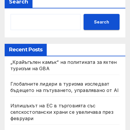
Search
Search
Recent Posts
„Крайъгълен камък“ на политиката за яхтен
туризъм на GBA
Глобалните лидери в туризма изследват
бъдещето на пътуването, управлявано от AI
Излишъкът на ЕС в търговията със
селскостопански храни се увеличава през
февруари