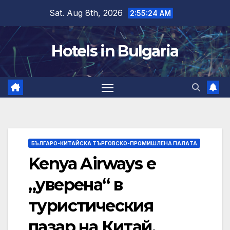
Skip
Sat. Aug 8th, 2026
2:55:25 AM
to
content
Hotels in Bulgaria
БЪЛГАРО-КИТАЙСКА ТЪРГОВСКО-ПРОМИШЛЕНА ПАЛAТА
Kenya Airways е
„уверена“ в
туристическия
пазар на Китай.