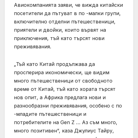
Авиокомпанията заяви, че вижда китайски
посетители да пътуват в по -малки групи,
включително отделни пътешественици,
приятели и двойки, които вървят на
приключения, тъй като търсят нови
преживявания.
„Тъй като Китай продължава да
просперира икономически, ще видим
много пътешественици от свободното
време от Китай, тъй като хората търсят
нов опит, а Африка предлага нови и
разнообразни преживявания, особено с по
-младите пътешественици и
потребителите на Gen Z … Аз съм много,
много позитивен“, каза Джулиус Тайру,