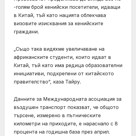
-голям брой кенийски посетители, идващи
в Китай, тъй като нацията облекчава
визовите изисквания за кенийските
граждани.
„Също така видяхме увеличаване на
африканските студенти, които идват в
Китай, тъй като има редица образователни
инициативи, подкрепени от китайското
правителство“, каза Тайру.
Данните за Международната асоциация за
въздушен транспорт показват, че общото
търсене, измерено в пътническите
километри на приходите, е нараснало с 8
процента на годишна база през април.