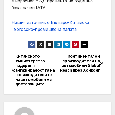
е нараснал с 8,9 процента на годишна
база, заяви IATA.
Нашия източник е Българо-Китайска
Търговско-промишлена палaта
Китайското
Континентални
Post
министерство
производители на
подкрепя
автомобили Global
navigation
ангажираността на
Reach през Хонконг
производителите
на автомобили на
доставчиците