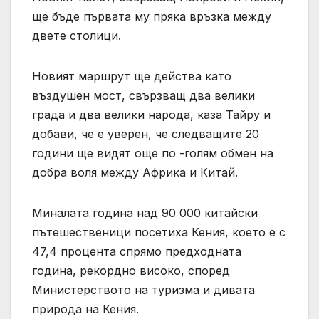
ще бъде първата му пряка връзка между
двете столици.
Новият маршрут ще действа като
въздушен мост, свързващ два велики
града и два велики народа, каза Тайру и
добави, че е уверен, че следващите 20
години ще видят още по -голям обмен на
добра воля между Африка и Китай.
Миналата година над 90 000 китайски
пътешественици посетиха Кения, което е с
47,4 процента спрямо предходната
година, рекордно високо, според
Министерството на туризма и дивата
природа на Кения.