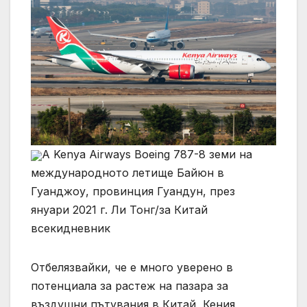
A Kenya Airways Boeing 787-8 земи на
международното летище Байюн в
Гуанджоу, провинция Гуандун, през
януари 2021 г. Ли Тонг/за Китай
всекидневник
Отбелязвайки, че е много уверено в
потенциала за растеж на пазара за
въздушни пътувания в Китай, Кения