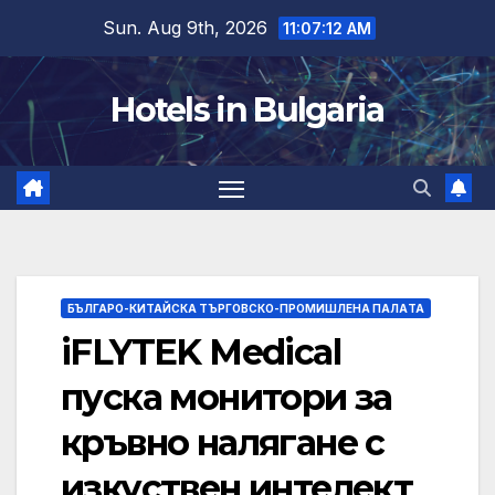
Skip
Sun. Aug 9th, 2026
11:07:13 AM
to
content
Hotels in Bulgaria
БЪЛГАРО-КИТАЙСКА ТЪРГОВСКО-ПРОМИШЛЕНА ПАЛAТА
iFLYTEK Medical
пуска монитори за
кръвно налягане с
изкуствен интелект