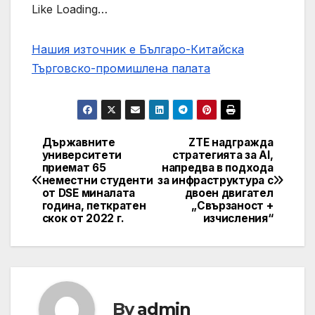
Like Loading…
Нашия източник е Българо-Китайска
Търговско-промишлена палaта
Държавните
ZTE надгражда
Post
университети
стратегията за AI,
приемат 65
напредва в подхода
navigation
неместни студенти
за инфраструктура с
от DSE миналата
двоен двигател
година, петкратен
„Свързаност +
скок от 2022 г.
изчисления“
By
admin