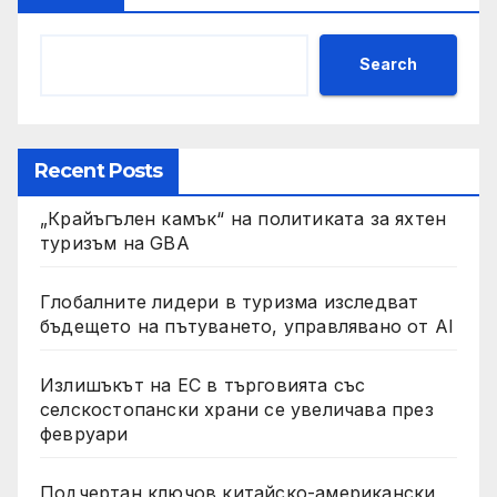
Search
Recent Posts
„Крайъгълен камък“ на политиката за яхтен
туризъм на GBA
Глобалните лидери в туризма изследват
бъдещето на пътуването, управлявано от AI
Излишъкът на ЕС в търговията със
селскостопански храни се увеличава през
февруари
Подчертан ключов китайско-американски