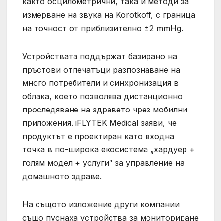
както осцилометрични, така и методи за
измерване на звука на Korotkoff, с граница
на точност от приблизително ±2 mmHg.
Устройствата поддържат базирано на
пръстови отпечатъци разпознаване на
много потребители и синхронизация в
облака, което позволява дистанционно
проследяване на здравето чрез мобилни
приложения. iFLYTEK Medical заяви, че
продуктът е проектиран като входна
точка в по-широка екосистема „хардуер +
голям модел + услуги“ за управление на
домашното здраве.
На същото изложение други компании
също пуснаха устройства за мониториране