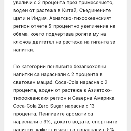
увеличи с 3 процента през тримесечието,
воден от растежа в Китай, Съединените
щати и Индия. Азиатско-тихоокеанският
регион отчете 5-процентно увеличение на
обема, което подчертава ролята му на
ключов двигател на растежа на гиганта за
напитки.
По категории пенливите безалкохолни
напитки са нараснали с 2 процента в
световен мащаб. Coca-Cola нарасна с 2
процента, воден от растежа в Азиатско-
тихоокеанския регион и Северна Америка.
Coca-Cola Zero Sugar нарасна с 13
процента. Пенливите аромати са
нараснали с 3%, докато водата, спортните
напитки, кафето и чаят са нараснали с 5%.