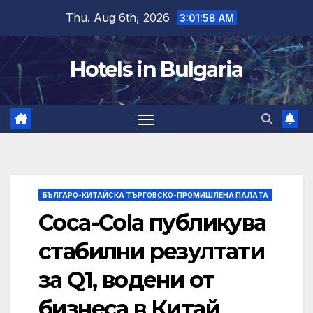
Skip
Thu. Aug 6th, 2026
3:01:59 AM
to
content
Hotels in Bulgaria
БЪЛГАРО-КИТАЙСКА ТЪРГОВСКО-ПРОМИШЛЕНА ПАЛAТА
Coca-Cola публикува
стабилни резултати
за Q1, водени от
бизнеса в Китай