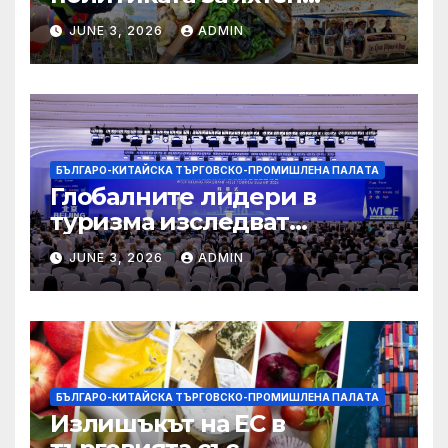
туризъм на GBA
JUNE 3, 2026
ADMIN
БЪЛГАРО-КИТАЙСКА ТЪРГОВСКО-ПРОМИШЛЕНА ПАЛAТА
Глобалните лидери в
туризма изследват
бъдещето на пътуването,
JUNE 3, 2026
ADMIN
управлявано от AI
БЪЛГАРО-КИТАЙСКА ТЪРГОВСКО-ПРОМИШЛЕНА ПАЛAТА
Излишъкът на ЕС в