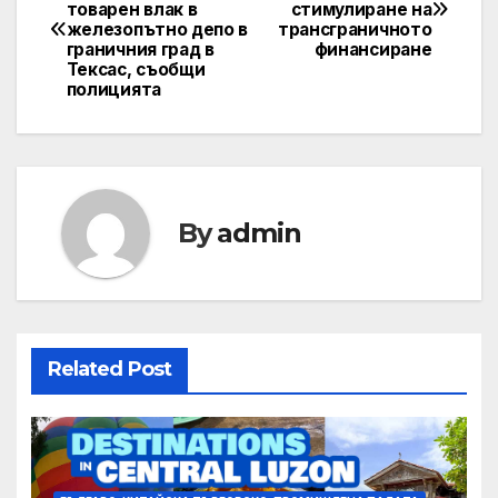
товарен влак в
стимулиране на
navigation
железопътно депо в
трансграничното
граничния град в
финансиране
Тексас, съобщи
полицията
By
admin
Related Post