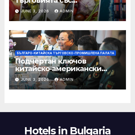
търговията със
селскостопански храни се
JUNE 3, 2026
ADMIN
увеличава през февруари
БЪЛГАРО-КИТАЙСКА ТЪРГОВСКО-ПРОМИШЛЕНА ПАЛAТА
Подчертан ключов
китайско-американски
консенсус –
JUNE 3, 2026
ADMIN
Chinadaily.com.cn
Hotels in Bulgaria