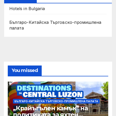
Hotels in Bulgaria
Българо-Китайска Търговско-промишлена
палaта
You missed
БЪЛГАРО-КИТАЙСКА ТЪРГОВСКО-ПРОМИШЛЕНА ПАЛAТА
„Крайъгълен камък“ на
политиката за яхтен