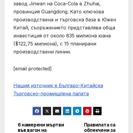
завод Jinwan на Coca-Cola в Zhuhai,
провинция Guangdong. Като ключова
производствена и търговска база в Южен
Китай, съоръжението представлява обща
инвестиция от около 835 милиона юана
($122,75 милиона), с 15 планирани
производствени линии.
[email protected]
Нашия източник е Българо-Китайска
Търговско-промишлена палaта
6 намерени мъртви
Правилата са
Post
във вагон на
облекчени за