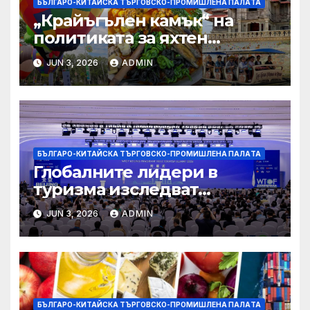
БЪЛГАРО-КИТАЙСКА ТЪРГОВСКО-ПРОМИШЛЕНА ПАЛAТА
„Крайъгълен камък“ на
политиката за яхтен
туризъм на GBA
JUN 3, 2026
ADMIN
БЪЛГАРО-КИТАЙСКА ТЪРГОВСКО-ПРОМИШЛЕНА ПАЛAТА
Глобалните лидери в
туризма изследват
бъдещето на пътуването,
JUN 3, 2026
ADMIN
управлявано от AI
БЪЛГАРО-КИТАЙСКА ТЪРГОВСКО-ПРОМИШЛЕНА ПАЛAТА