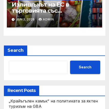
Излишъкът на ЕС в
търговията със
селскостопански храни се
JUN 3, 2026
ADMIN
увеличава през февруари
Search
Search
Recent Posts
„Крайъгълен камък“ на политиката за яхтен
туризъм на GBA