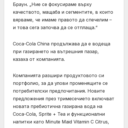
Браун. „Ние се фокусираме върху
качеството, мащаба и сегментите, в които
вярваме, че имаме правото да спечелим –
и това сега започва да се отплаща.“
Coca-Cola China продължава да е водеща
при газирането на вътрешния пазар,
казаха от компанията.
Компанията разшири продуктовото си
портфолио, за да улови променящите се
потребителски предпочитания. Новите
предложения през тримесечието включват
новата пребиотична газирана вода на
Coca-Cola, Sprite + Tea и функционални
напитки като Minute Maid Vitamin C Citrus,