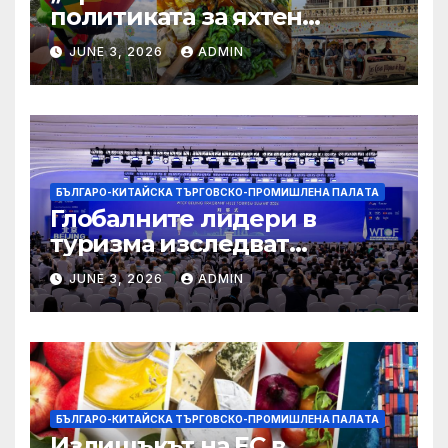
политиката за яхтен
туризъм на GBA
JUNE 3, 2026
ADMIN
БЪЛГАРО-КИТАЙСКА ТЪРГОВСКО-ПРОМИШЛЕНА ПАЛAТА
Глобалните лидери в
туризма изследват
бъдещето на пътуването,
JUNE 3, 2026
ADMIN
управлявано от AI
БЪЛГАРО-КИТАЙСКА ТЪРГОВСКО-ПРОМИШЛЕНА ПАЛAТА
Излишъкът на ЕС в