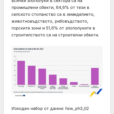
всички злополуки в сектора са на
промишлени обекти, 64,6% от тези в
селското стопанство са в земеделието,
животновъдството, рибовъдството,
горските зони и 51,6% от злополуките в
строителството са на строителни обекти.
Изходен набор от данни: hsw_ph3_02