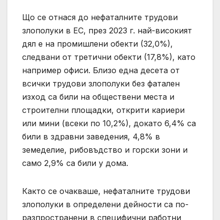
Що се отнася до нефаталните трудови
злополуки в ЕС, през 2023 г. най-високият
дял е на промишлени обекти (32,0%),
следвани от третични обекти (17,8%), като
например офиси. Близо една десета от
всички трудови злополуки без фатален
изход са били на обществени места и
строителни площадки, открити кариери
или мини (всеки по 10,2%), докато 6,4% са
били в здравни заведения, 4,8% в
земеделие, рибовъдство и горски зони и
само 2,9% са били у дома.
Както се очакваше, нефаталните трудови
злополуки в определени дейности са по-
разпространени в специфични работни