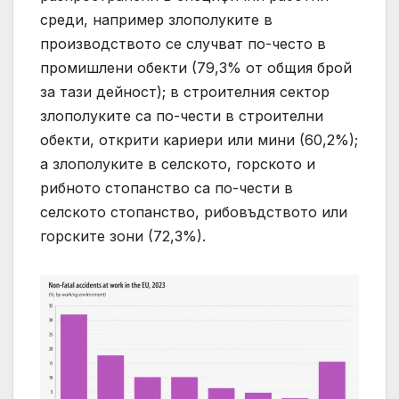
среди, например злополуките в
производството се случват по-често в
промишлени обекти (79,3% от общия брой
за тази дейност); в строителния сектор
злополуките са по-чести в строителни
обекти, открити кариери или мини (60,2%);
а злополуките в селското, горското и
рибното стопанство са по-чести в
селското стопанство, рибовъдството или
горските зони (72,3%).