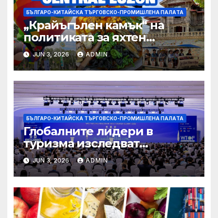
БЪЛГАРО-КИТАЙСКА ТЪРГОВСКО-ПРОМИШЛЕНА ПАЛAТА
„Крайъгълен камък“ на
политиката за яхтен
туризъм на GBA
JUN 3, 2026
ADMIN
БЪЛГАРО-КИТАЙСКА ТЪРГОВСКО-ПРОМИШЛЕНА ПАЛAТА
Глобалните лидери в
туризма изследват
бъдещето на пътуването,
JUN 3, 2026
ADMIN
управлявано от AI