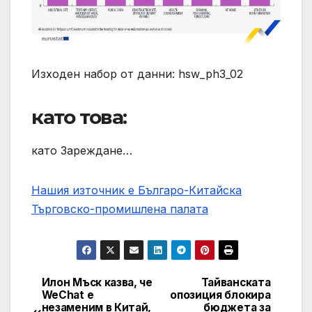
Изходен набор от данни: hsw_ph3_02
като това:
като Зареждане…
Нашия източник е Българо-Китайска
Търговско-промишлена палaта
Илон Мъск казва, че
Тайванската
Post
WeChat е
опозиция блокира
незаменим в Китай,
бюджета за