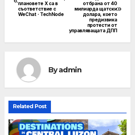
navigation
плановете X са в
отбрана от 40
съответствие с
милиарда щатски
WeChat · TechNode
долара, което
предизвика
протести от
управляващата ДПП
By
admin
Related Post