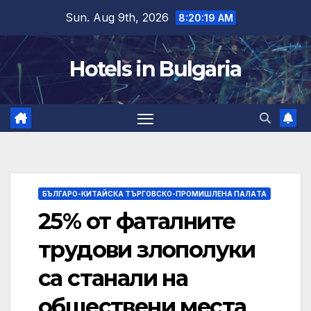
Skip
Sun. Aug 9th, 2026
8:20:20 AM
to
content
Hotels in Bulgaria
БЪЛГАРО-КИТАЙСКА ТЪРГОВСКО-ПРОМИШЛЕНА ПАЛAТА
25% от фаталните
трудови злополуки
са станали на
обществени места