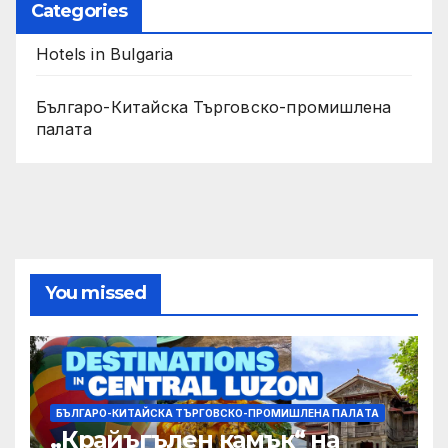
Categories
Hotels in Bulgaria
Българо-Китайска Търговско-промишлена
палaта
You missed
БЪЛГАРО-КИТАЙСКА ТЪРГОВСКО-ПРОМИШЛЕНА ПАЛAТА
„Крайъгълен камък“ на