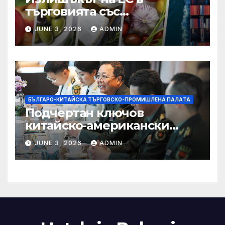
търговията със
селскостопански храни се
JUNE 3, 2026
ADMIN
увеличава през февруари
БЪЛГАРО-КИТАЙСКА ТЪРГОВСКО-ПРОМИШЛЕНА ПАЛAТА
Подчертан ключов
китайско-американски
консенсус –
JUNE 3, 2026
ADMIN
Chinadaily.com.cn