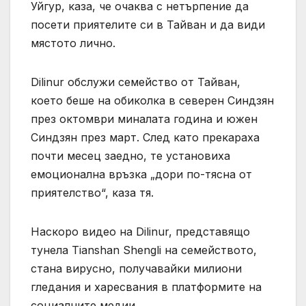
Уйгур, каза, че очаква с нетърпение да
посети приятелите си в Тайван и да види
мястото лично.
Dilinur обслужи семейство от Тайван,
което беше на обиколка в северен Синдзян
през октомври миналата година и южен
Синдзян през март. След като прекараха
почти месец заедно, те установиха
емоционална връзка „дори по-тясна от
приятелство“, каза тя.
Наскоро видео на Dilinur, представящо
тунела Tianshan Shengli на семейството,
стана вирусно, получавайки милиони
гледания и харесвания в платформите на
социалните медии.