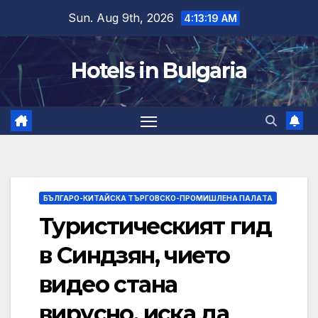
Skip
Sun. Aug 9th, 2026
4:13:20 AM
to
content
Hotels in Bulgaria
БЪЛГАРО-КИТАЙСКА ТЪРГОВСКО-ПРОМИШЛЕНА ПАЛAТА
Туристическият гид
в Синдзян, чието
видео стана
вирусно, иска да