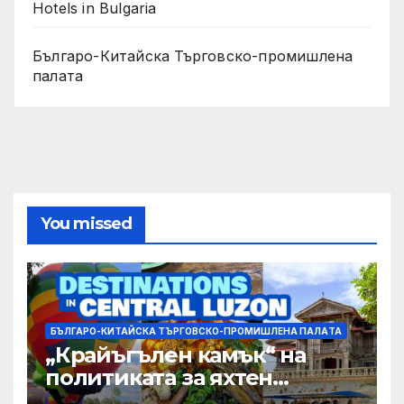
Hotels in Bulgaria
Българо-Китайска Търговско-промишлена
палaта
You missed
БЪЛГАРО-КИТАЙСКА ТЪРГОВСКО-ПРОМИШЛЕНА ПАЛAТА
„Крайъгълен камък“ на
политиката за яхтен
туризъм на GBA