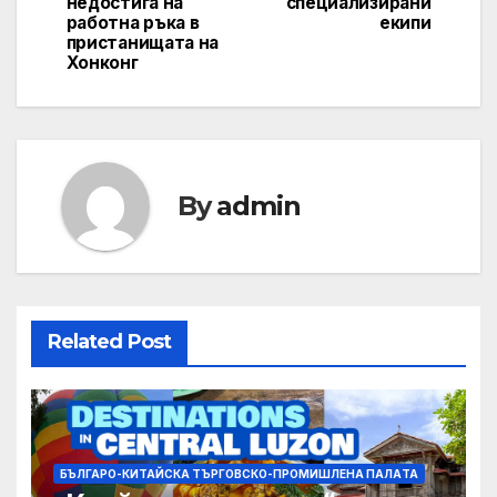
недостига на
специализирани
работна ръка в
екипи
пристанищата на
Хонконг
By
admin
Related Post
БЪЛГАРО-КИТАЙСКА ТЪРГОВСКО-ПРОМИШЛЕНА ПАЛAТА