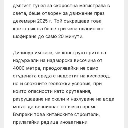
дългият тунел за скоростна магистрала в
света, беше отворен за движение през
декември 2025 г. Той съкращава това,
което някога беше три часа планинско
шофиране до само 20 минути.
Дилинур им каза, че конструкторите са
издържали на надморска височина от
4000 метра, преодолявайки не само
студената среда с недостиг на кислород,
но и сложните геоложки условия, при
които опасности като срутвания,
разрушаване на скали и нахлуване на вода
могат да възникнат по всяко време.
Въпреки това китайските строители,
прилагайки редица иновативни