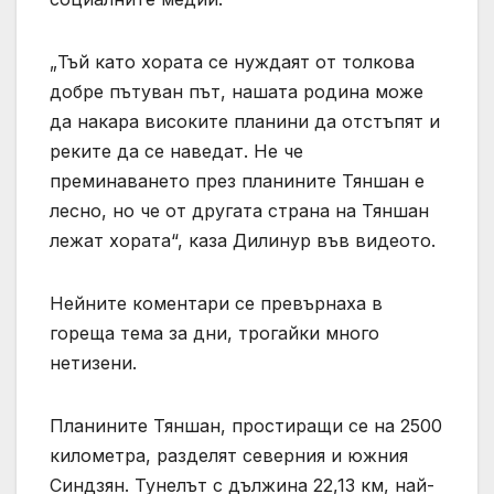
„Тъй като хората се нуждаят от толкова
добре пътуван път, нашата родина може
да накара високите планини да отстъпят и
реките да се наведат. Не че
преминаването през планините Тяншан е
лесно, но че от другата страна на Тяншан
лежат хората“, каза Дилинур във видеото.
Нейните коментари се превърнаха в
гореща тема за дни, трогайки много
нетизени.
Планините Тяншан, простиращи се на 2500
километра, разделят северния и южния
Синдзян. Тунелът с дължина 22,13 км, най-