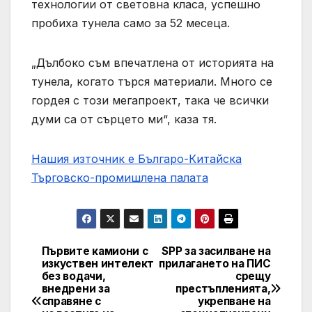
технологии от световна класа, успешно
пробиха тунела само за 52 месеца.
„Дълбоко съм впечатлена от историята на
тунела, когато търся материали. Много се
гордея с този мегапроект, така че всички
думи са от сърцето ми“, каза тя.
Нашия източник е Българо-Китайска
Търговско-промишлена палaта
Първите камиони с
SPP за засилване на
Post
изкуствен интелект
прилагането на ПИС
без водачи,
срещу
navigation
внедрени за
престъпленията,
справяне с
укрепване на