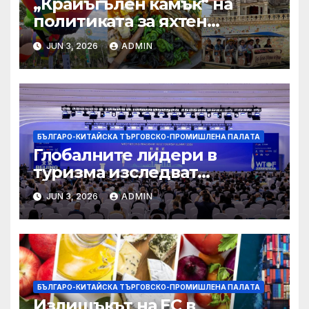
„Крайъгълен камък“ на
политиката за яхтен
туризъм на GBA
JUN 3, 2026
ADMIN
БЪЛГАРО-КИТАЙСКА ТЪРГОВСКО-ПРОМИШЛЕНА ПАЛAТА
Глобалните лидери в
туризма изследват
бъдещето на пътуването,
JUN 3, 2026
ADMIN
управлявано от AI
БЪЛГАРО-КИТАЙСКА ТЪРГОВСКО-ПРОМИШЛЕНА ПАЛAТА
Излишъкът на ЕС в