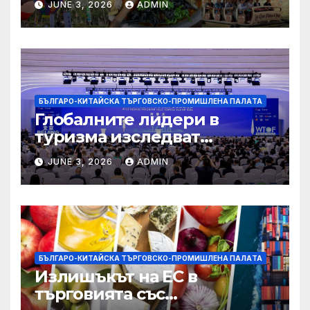
JUNE 3, 2026
ADMIN
БЪЛГАРО-КИТАЙСКА ТЪРГОВСКО-ПРОМИШЛЕНА ПАЛAТА
Глобалните лидери в
туризма изследват
бъдещето на пътуването,
JUNE 3, 2026
ADMIN
управлявано от AI
БЪЛГАРО-КИТАЙСКА ТЪРГОВСКО-ПРОМИШЛЕНА ПАЛAТА
Излишъкът на ЕС в
търговията със