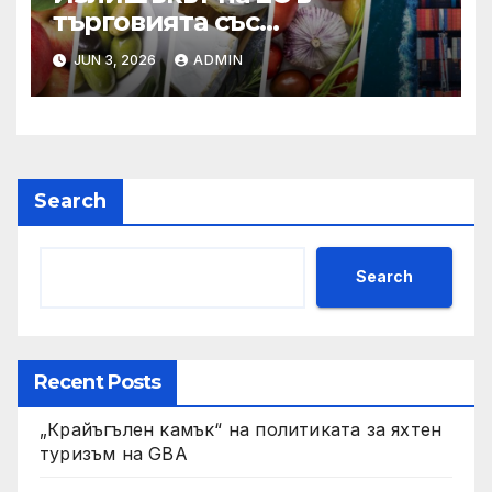
търговията със
селскостопански храни се
JUN 3, 2026
ADMIN
увеличава през февруари
Search
Search
Recent Posts
„Крайъгълен камък“ на политиката за яхтен
туризъм на GBA