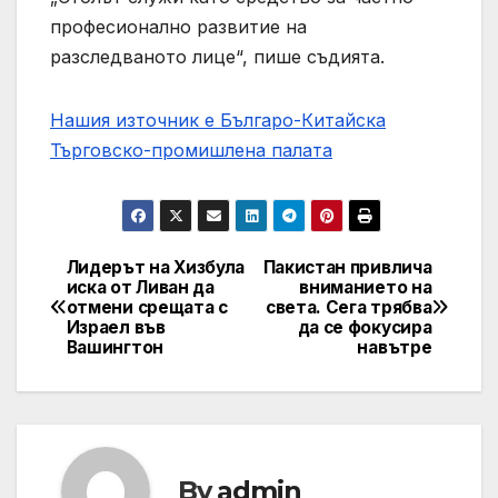
професионално развитие на
разследваното лице“, пише съдията.
Нашия източник е Българо-Китайска
Търговско-промишлена палaта
Лидерът на Хизбула
Пакистан привлича
Post
иска от Ливан да
вниманието на
отмени срещата с
света. Сега трябва
navigation
Израел във
да се фокусира
Вашингтон
навътре
By
admin