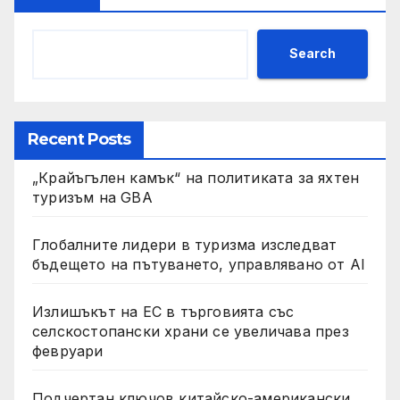
Search
Recent Posts
„Крайъгълен камък“ на политиката за яхтен
туризъм на GBA
Глобалните лидери в туризма изследват
бъдещето на пътуването, управлявано от AI
Излишъкът на ЕС в търговията със
селскостопански храни се увеличава през
февруари
Подчертан ключов китайско-американски