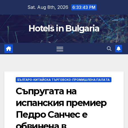
Skip
Sat. Aug 8th, 2026
6:33:43 PM
to
content
Hotels in Bulgaria
БЪЛГАРО-КИТАЙСКА ТЪРГОВСКО-ПРОМИШЛЕНА ПАЛAТА
Съпругата на
испанския премиер
Педро Санчес е
обвинена в