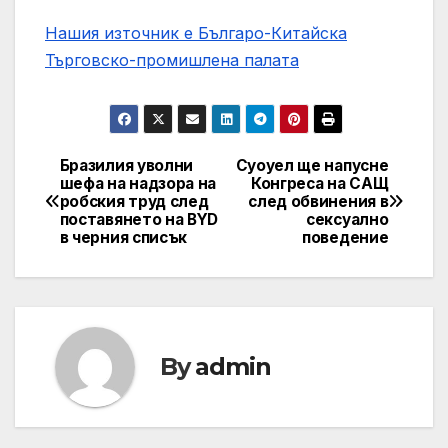
Нашия източник е Българо-Китайска
Търговско-промишлена палaта
Бразилия уволни
Суоуел ще напусне
Post
шефа на надзора на
Конгреса на САЩ
робския труд след
след обвинения в
navigation
поставянето на BYD
сексуално
в черния списък
поведение
By
admin