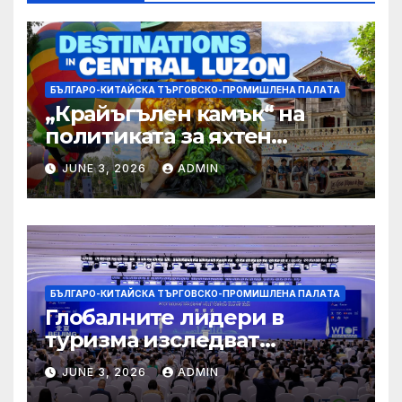
БЪЛГАРО-КИТАЙСКА ТЪРГОВСКО-ПРОМИШЛЕНА ПАЛAТА
„Крайъгълен камък“ на
политиката за яхтен
туризъм на GBA
JUNE 3, 2026
ADMIN
БЪЛГАРО-КИТАЙСКА ТЪРГОВСКО-ПРОМИШЛЕНА ПАЛAТА
Глобалните лидери в
туризма изследват
бъдещето на пътуването,
JUNE 3, 2026
ADMIN
управлявано от AI