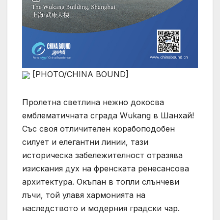
[PHOTO/CHINA BOUND]
Пролетна светлина нежно докосва
емблематичната сграда Wukang в Шанхай!
Със своя отличителен корабоподобен
силует и елегантни линии, тази
историческа забележителност отразява
изискания дух на френската ренесансова
архитектура. Окъпан в топли слънчеви
лъчи, той улавя хармонията на
наследството и модерния градски чар.