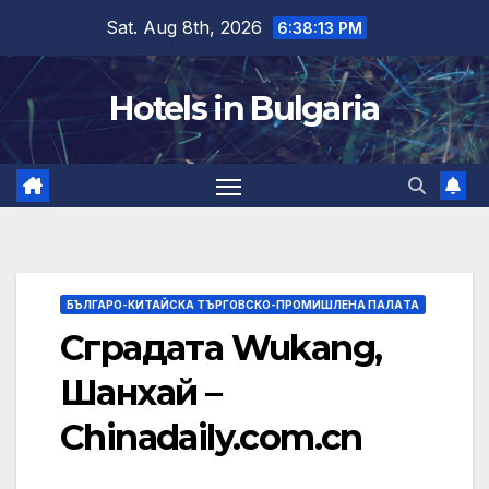
Skip
Sat. Aug 8th, 2026
6:38:14 PM
to
content
Hotels in Bulgaria
БЪЛГАРО-КИТАЙСКА ТЪРГОВСКО-ПРОМИШЛЕНА ПАЛAТА
Сградата Wukang,
Шанхай –
Chinadaily.com.cn