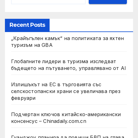
Recent Posts
„Крайъгълен камък“ на политиката за яхтен
туризъм на GBA
Глобалните лидери в туризма изследват
бъдещето на пътуването, управлявано от AI
Излишъкът на ЕС в търговията със
селскостопански храни се увеличава през
февруари
Подчертан ключов китайско-американски
консенсус – Chinadaily.com.cn
Гуанджоу планира да повиши БВП на глава