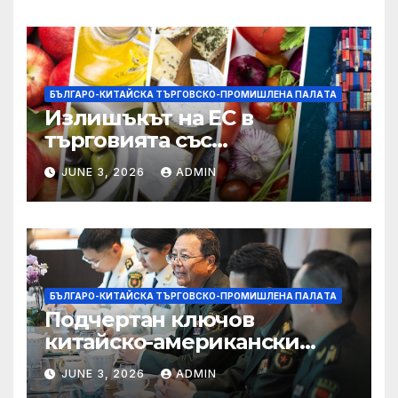
БЪЛГАРО-КИТАЙСКА ТЪРГОВСКО-ПРОМИШЛЕНА ПАЛAТА
Излишъкът на ЕС в
търговията със
селскостопански храни се
JUNE 3, 2026
ADMIN
увеличава през февруари
БЪЛГАРО-КИТАЙСКА ТЪРГОВСКО-ПРОМИШЛЕНА ПАЛAТА
Подчертан ключов
китайско-американски
консенсус –
JUNE 3, 2026
ADMIN
Chinadaily.com.cn