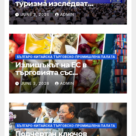
туризма изследват
бъдещето на пътуването,
JUNE 3, 2026
ADMIN
управлявано от AI
БЪЛГАРО-КИТАЙСКА ТЪРГОВСКО-ПРОМИШЛЕНА ПАЛAТА
Излишъкът на ЕС в
търговията със
селскостопански храни се
JUNE 3, 2026
ADMIN
увеличава през февруари
БЪЛГАРО-КИТАЙСКА ТЪРГОВСКО-ПРОМИШЛЕНА ПАЛAТА
Подчертан ключов