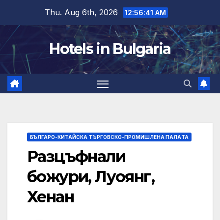
Skip
Thu. Aug 6th, 2026
12:56:41 AM
to
content
Hotels in Bulgaria
БЪЛГАРО-КИТАЙСКА ТЪРГОВСКО-ПРОМИШЛЕНА ПАЛAТА
Разцъфнали
божури, Луоянг,
Хенан