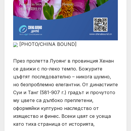
[PHOTO/CHINA BOUND]
През пролетта Луоянг в провинция Хенан
се движи с по-леко темпо. Божурите
цъфтят последователно – никога шумно,
но безпроблемно елегантни. От династиите
Суи и Танг (581-907 г.) градът и прочутото
му цвете са дълбоко преплетени,
оформяйки културно наследство от
изящество и финес. Всеки цвят се усеща
като тиха страница от историята,