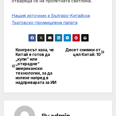
отваряща се на пролетната светлина.
Нашия източник е Българо-Китайска
Търговско-промишлена палaта
Конгресът каза, че
Десет снимки от
Post
Китай е готов да
цял ​​Китай: 10
„купи“ или
navigation
„открадне“
американски
технологии, за да
излезе напред в
надпреварата за ИИ
By
admin