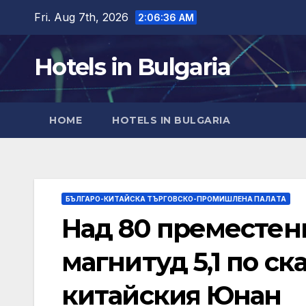
Skip
Fri. Aug 7th, 2026
2:06:37 AM
to
content
Hotels in Bulgaria
HOME
HOTELS IN BULGARIA
БЪЛГАРО-КИТАЙСКА ТЪРГОВСКО-ПРОМИШЛЕНА ПАЛAТА
Над 80 преместен
магнитуд 5,1 по ск
китайския Юнан