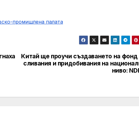
овско-промишлена палaта
гнаха
Китай ще проучи създаването на фонд 
сливания и придобивания на национал
ниво: ND