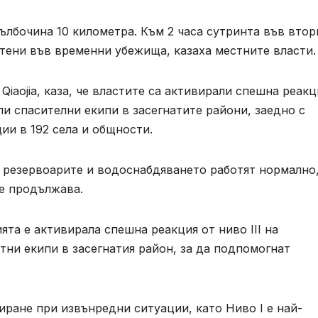
дълбочина 10 километра. Към 2 часа сутринта във втор
тени във временни убежища, казаха местните власти.
Qiaojia, каза, че властите са активирали спешна реакц
ли спасителни екипи в засегнатите райони, заедно с
ии в 192 села и общности.
 резервоарите и водоснабдяването работят нормално
те продължава.
та е активирала спешна реакция от ниво III на
тни екипи в засегнатия район, за да подпомогнат
иране при извънредни ситуации, като Ниво I е най-