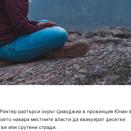
 Рихтер разтърси окръг Циаоджиа в провинция Юнан 
оето накара местните власти да евакуират десетки
тви или срутени сгради.