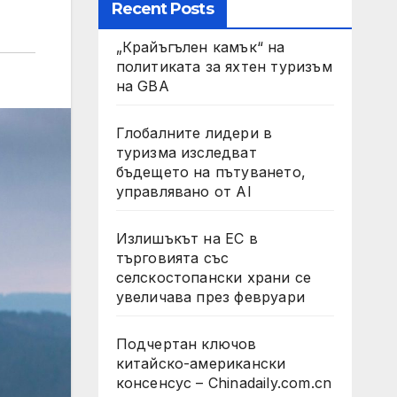
Recent Posts
„Крайъгълен камък“ на
политиката за яхтен туризъм
на GBA
Глобалните лидери в
туризма изследват
бъдещето на пътуването,
управлявано от AI
Излишъкът на ЕС в
търговията със
селскостопански храни се
увеличава през февруари
Подчертан ключов
китайско-американски
консенсус – Chinadaily.com.cn