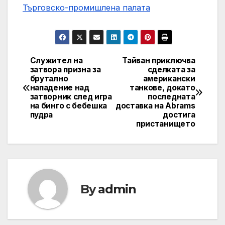
Търговско-промишлена палaта
Служител на
Тайван приключва
Post
затвора призна за
сделката за
брутално
американски
navigation
нападение над
танкове, докато
затворник след игра
последната
на бинго с бебешка
доставка на Abrams
пудра
достига
пристанището
By
admin