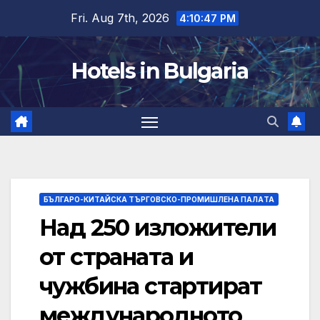
Skip
Fri. Aug 7th, 2026
4:10:48 PM
to
content
Hotels in Bulgaria
БЪЛГАРО-КИТАЙСКА ТЪРГОВСКО-ПРОМИШЛЕНА ПАЛAТА
Над 250 изложители
от страната и
чужбина стартират
международното