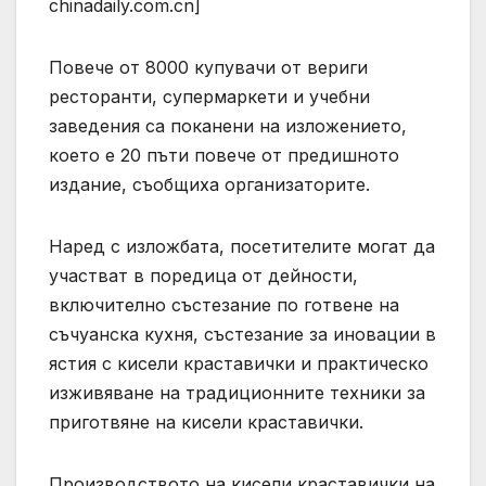
chinadaily.com.cn]
Повече от 8000 купувачи от вериги
ресторанти, супермаркети и учебни
заведения са поканени на изложението,
което е 20 пъти повече от предишното
издание, съобщиха организаторите.
Наред с изложбата, посетителите могат да
участват в поредица от дейности,
включително състезание по готвене на
съчуанска кухня, състезание за иновации в
ястия с кисели краставички и практическо
изживяване на традиционните техники за
приготвяне на кисели краставички.
Производството на кисели краставички на