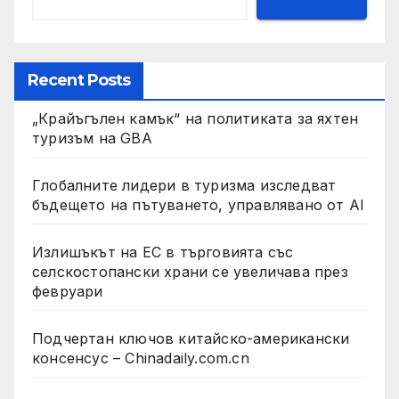
Recent Posts
„Крайъгълен камък“ на политиката за яхтен
туризъм на GBA
Глобалните лидери в туризма изследват
бъдещето на пътуването, управлявано от AI
Излишъкът на ЕС в търговията със
селскостопански храни се увеличава през
февруари
Подчертан ключов китайско-американски
консенсус – Chinadaily.com.cn