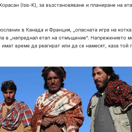
расан (Isis-K), за възстановяване и планиране на ата
сланик в Канада и Франция, „опасната игра на котка
ла в „напреднал етап на отмъщение“. Напрежението 
 имат време да реагират или да се намесят, каза той 