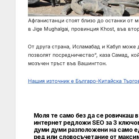
Афганистанци стоят близо до останки от 
в Jige Mughalgai, провинция Khost, във вто
От друга страна, Исламабад и Кабул може д
позволят посредничество“, каза Самад, ко
мозъчен тръст във Вашингтон.
Нашия източник е Българо-Китайска Търг
Моля те само без да се ровичкаш в
Post
интернет редложи SEO за 3 ключо
navigation
думи думи разположени на само е
ред или словосъчетание от макси