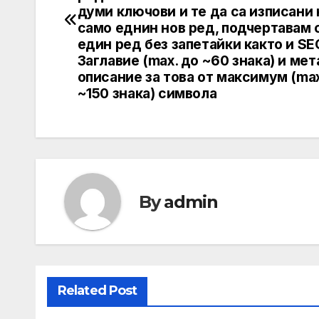
думи ключови и те да са изписани 
само еднин нов ред, подчертавам 
един ред без запетайки както и SE
Заглавие (max. до ~60 знака) и мет
описание за това от максимум (max
~150 знака) символа
By
admin
Related Post