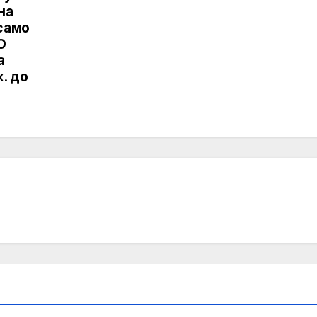
на
само
O
а
. до