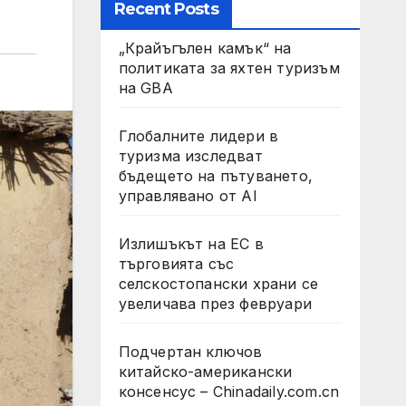
Recent Posts
„Крайъгълен камък“ на
политиката за яхтен туризъм
на GBA
Глобалните лидери в
туризма изследват
бъдещето на пътуването,
управлявано от AI
Излишъкът на ЕС в
търговията със
селскостопански храни се
увеличава през февруари
Подчертан ключов
китайско-американски
консенсус – Chinadaily.com.cn