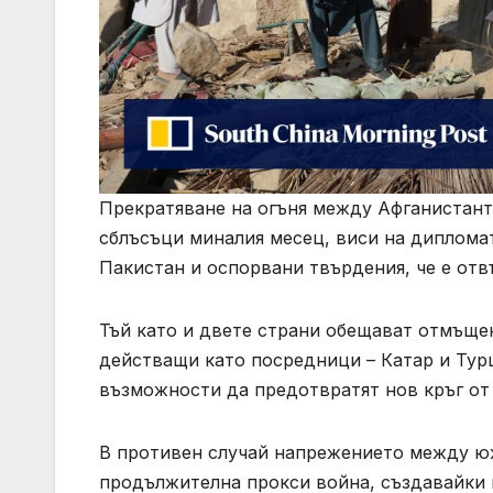
Прекратяване на огъня между Афганистан
сблъсъци миналия месец, виси на диплома
Пакистан и оспорвани твърдения, че е отв
Тъй като и двете страни обещават отмъщен
действащи като посредници – Катар и Турц
възможности да предотвратят нов кръг от
В противен случай напрежението между ю
продължителна прокси война, създавайки 