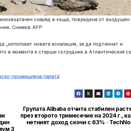
минохвъргачен снаряд в къща, повредена от въздушен
рник. Снимка: AFP
а „използват новата ескалация, за да подтикнат и
йто в момента е старши сътрудник в Атлантическия съ
овско-промишлена палaта
Групата Alibaba отчита стабилен рас
ви
през второто тримесечие на 2024 г., к
дин
нетният доход скочи с 63% · TechNo
мум 3