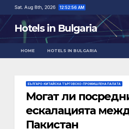
Skip
Sat. Aug 8th, 2026
12:52:58 AM
to
content
Hotels in Bulgaria
HOME
HOTELS IN BULGARIA
БЪЛГАРО-КИТАЙСКА ТЪРГОВСКО-ПРОМИШЛЕНА ПАЛAТА
Могат ли посредн
ескалацията межд
Пакистан