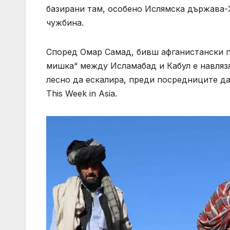
базирани там, особено Ислямска държава-Хо
чужбина.
Според Омар Самад, бивш афганистански по
мишка“ между Исламабад и Кабул е навляз
лесно да ескалира, преди посредниците да
This Week in Asia.