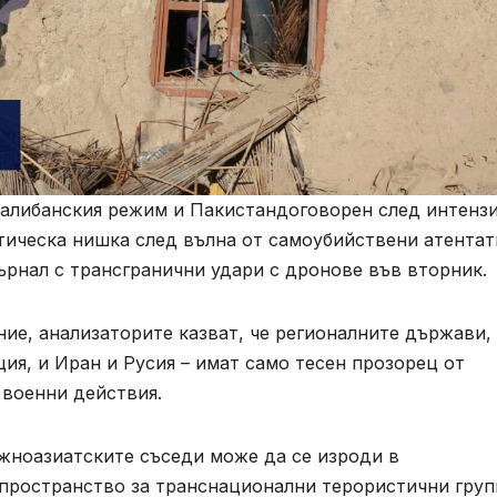
талибанския режим и Пакистандоговорен след интенз
тическа нишка след вълна от самоубийствени атентат
ърнал с трансгранични удари с дронове във вторник.
ие, анализаторите казват, че регионалните държави,
ия, и Иран и Русия – имат само тесен прозорец от
 военни действия.
жноазиатските съседи може да се изроди в
пространство за транснационални терористични груп