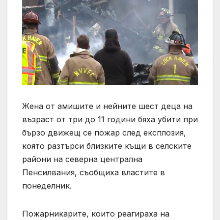
Жена от амишите и нейните шест деца на
възраст от три до 11 години бяха убити при
бързо движещ се пожар след експлозия,
която разтърси близките къщи в селските
райони на северна централна
Пенсилвания, съобщиха властите в
понеделник.
Пожарникарите, които реагираха на