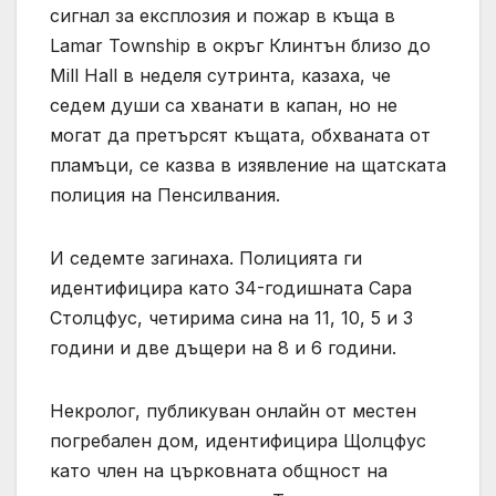
сигнал за експлозия и пожар в къща в
Lamar Township в окръг Клинтън близо до
Mill Hall в неделя сутринта, казаха, че
седем души са хванати в капан, но не
могат да претърсят къщата, обхваната от
пламъци, се казва в изявление на щатската
полиция на Пенсилвания.
И седемте загинаха. Полицията ги
идентифицира като 34-годишната Сара
Столцфус, четирима сина на 11, 10, 5 и 3
години и две дъщери на 8 и 6 години.
Некролог, публикуван онлайн от местен
погребален дом, идентифицира Щолцфус
като член на църковната общност на