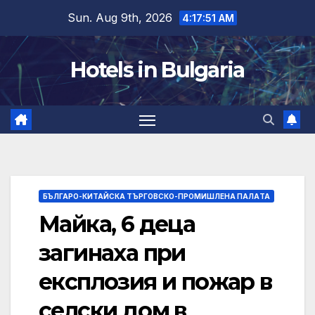
Skip
Sun. Aug 9th, 2026
4:17:52 AM
to
content
Hotels in Bulgaria
БЪЛГАРО-КИТАЙСКА ТЪРГОВСКО-ПРОМИШЛЕНА ПАЛAТА
Майка, 6 деца
загинаха при
експлозия и пожар в
селски дом в