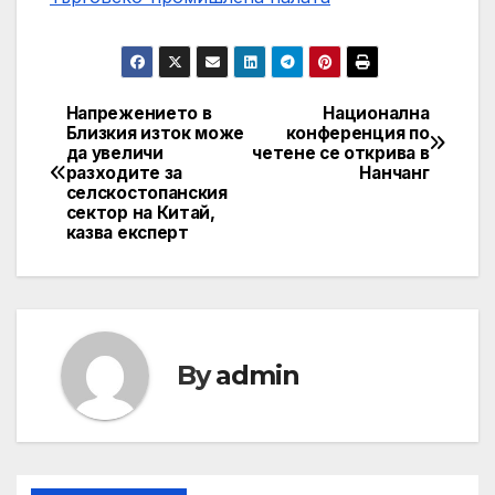
Напрежението в
Национална
Post
Близкия изток може
конференция по
да увеличи
четене се открива в
navigation
разходите за
Нанчанг
селскостопанския
сектор на Китай,
казва експерт
By
admin