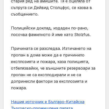
стария ред на амишите. Тя е оцеляла от
съпруга си Дейвид Столцфус, се казва в
съобщението.
Полицейски доклад, издаден по-рано,
посочва фамилното й име като Stolzfus.
Причината се разследва. Изтичането на
пропан в дома може да е причинило
експлозията и пожара, каза полицията,
отбелязвайки, че външните резервоари за
пропан не са експлодирали и не са
допринесли фактори за експлозията и
пожара.
Нашия източник е Българо-Китайска
Търговско-промишлена палaта