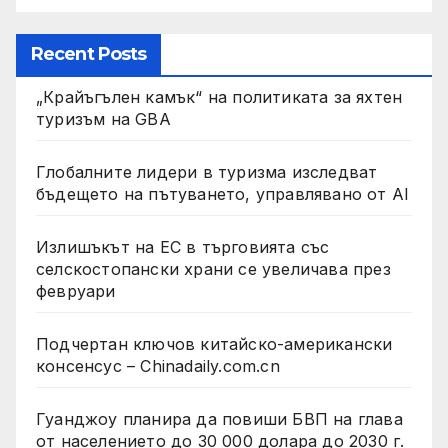
Recent Posts
„Крайъгълен камък“ на политиката за яхтен
туризъм на GBA
Глобалните лидери в туризма изследват
бъдещето на пътуването, управлявано от AI
Излишъкът на ЕС в търговията със
селскостопански храни се увеличава през
февруари
Подчертан ключов китайско-американски
консенсус – Chinadaily.com.cn
Гуанджоу планира да повиши БВП на глава
от населението до 30 000 долара до 2030 г.