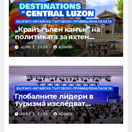
БЪЛГАРО-КИТАЙСКА ТЪРГОВСКО-ПРОМИШЛЕНА ПАЛAТА
„Крайъгълен камък“ на
политиката за яхтен
туризъм на GBA
JUNE 3, 2026
ADMIN
БЪЛГАРО-КИТАЙСКА ТЪРГОВСКО-ПРОМИШЛЕНА ПАЛAТА
Глобалните лидери в
туризма изследват
бъдещето на пътуването,
JUNE 3, 2026
ADMIN
управлявано от AI