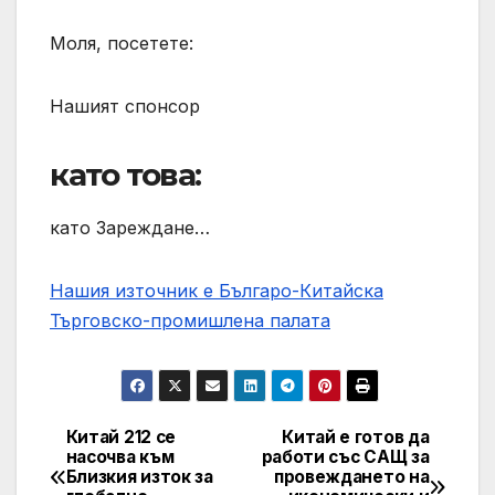
Моля, посетете:
Нашият спонсор
като това:
като Зареждане…
Нашия източник е Българо-Китайска
Търговско-промишлена палaта
Китай 212 се
Китай е готов да
Post
насочва към
работи със САЩ за
Близкия изток за
провеждането на
navigation