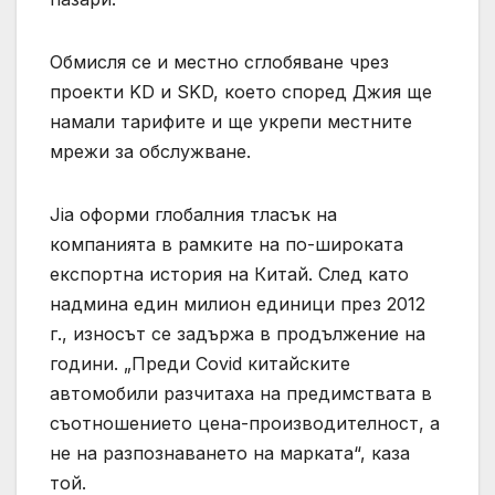
Обмисля се и местно сглобяване чрез
проекти KD и SKD, което според Джия ще
намали тарифите и ще укрепи местните
мрежи за обслужване.
Jia оформи глобалния тласък на
компанията в рамките на по-широката
експортна история на Китай. След като
надмина един милион единици през 2012
г., износът се задържа в продължение на
години. „Преди Covid китайските
автомобили разчитаха на предимствата в
съотношението цена-производителност, а
не на разпознаването на марката“, каза
той.