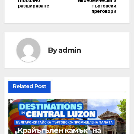
глобално
икономически и
разширяване
търговски
преговори
By
admin
Related Post
БЪЛГАРО-КИТАЙСКА ТЪРГОВСКО-ПРОМИШЛЕНА ПАЛAТА
„Крайъгълен камък“ на