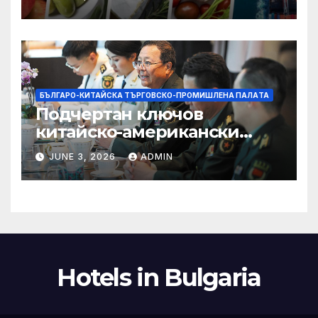
увеличава през февруари
БЪЛГАРО-КИТАЙСКА ТЪРГОВСКО-ПРОМИШЛЕНА ПАЛAТА
Подчертан ключов
китайско-американски
консенсус –
JUNE 3, 2026
ADMIN
Chinadaily.com.cn
Hotels in Bulgaria