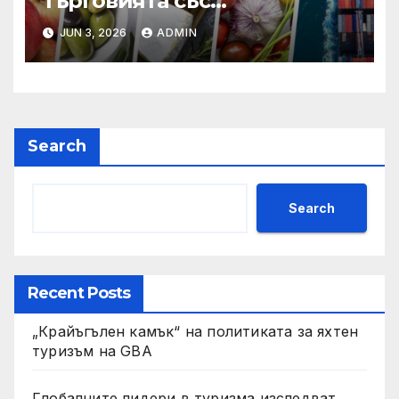
търговията със
селскостопански храни се
JUN 3, 2026
ADMIN
увеличава през февруари
Search
Search
Recent Posts
„Крайъгълен камък“ на политиката за яхтен
туризъм на GBA
Глобалните лидери в туризма изследват