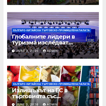
БЪЛГАРО-КИТАЙСКА ТЪРГОВСКО-ПРОМИШЛЕНА ПАЛAТА
Глобалните лидери в
туризма изследват
бъдещето на пътуването,
JUNE 3, 2026
ADMIN
управлявано от AI
БЪЛГАРО-КИТАЙСКА ТЪРГОВСКО-ПРОМИШЛЕНА ПАЛAТА
Излишъкът на ЕС в
търговията със
селскостопански храни се
JUNE 3, 2026
ADMIN