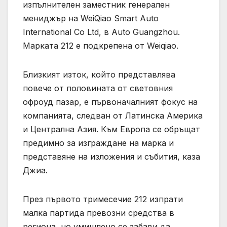
изпълнителен заместник генерален
мениджър на WeiQiao Smart Auto
International Co Ltd, в Auto Guangzhou.
Марката 212 е подкрепена от Weiqiao.
Близкият изток, който представлява
повече от половината от световния
офроуд пазар, е първоначалният фокус на
компанията, следван от Латинска Америка
и Централна Азия. Към Европа се обръщат
предимно за изграждане на марка и
представяне на изложения и събития, каза
Джиа.
През първото тримесечие 212 изпрати
малка партида превозни средства в
региона, но умишлено се забави да