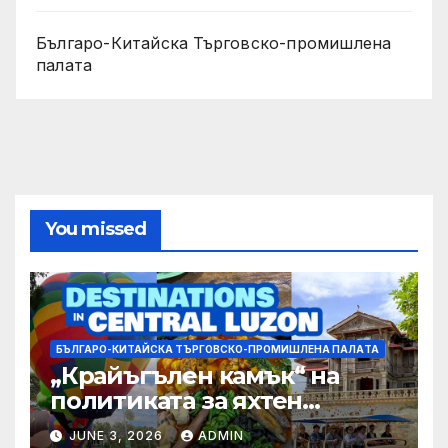
Българо-Китайска Търговско-промишлена
палaта
You missed
БЪЛГАРО-КИТАЙСКА ТЪРГОВСКО-ПРОМИШЛЕНА ПАЛAТА
„Крайъгълен камък“ на
политиката за яхтен
туризъм на GBA
JUNE 3, 2026
ADMIN