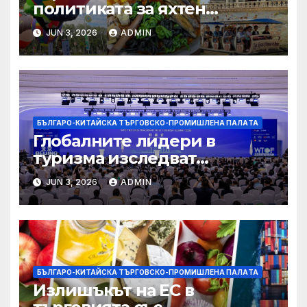
политиката за яхтен
туризъм на GBA
JUN 3, 2026
ADMIN
БЪЛГАРО-КИТАЙСКА ТЪРГОВСКО-ПРОМИШЛЕНА ПАЛAТА
Глобалните лидери в
туризма изследват
бъдещето на пътуването,
JUN 3, 2026
ADMIN
управлявано от AI
БЪЛГАРО-КИТАЙСКА ТЪРГОВСКО-ПРОМИШЛЕНА ПАЛAТА
Излишъкът на ЕС в