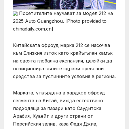
Посетителите научават за модел 212 на
2025 Auto Guangzhou. [Photo provided to
chinadaily.com.cn]
Китайската офроуд марка 212 се насочва
към Близкия изток като крайъгълен камък
на своята глобална експанзия, целяйки да
позиционира своите здрави превозни
средства за пустинните условия в региона.
Марката, утвърдена в хардкор офроуд
сегмента на Китай, вижда естествено
подходяща за пазари като Саудитска
Арабия, Кувейт и други страни от
Персийския залив, каза Федя Джиа,