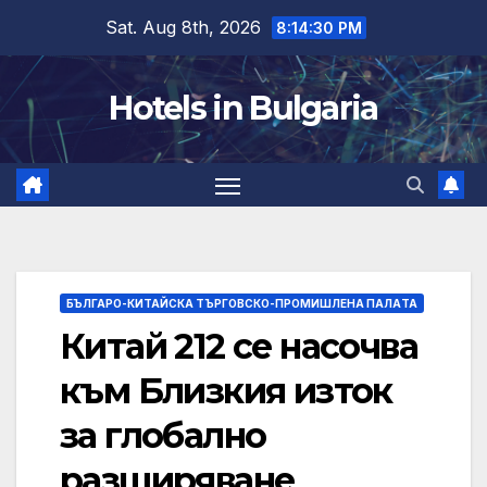
Skip
Sat. Aug 8th, 2026
8:14:31 PM
to
content
Hotels in Bulgaria
БЪЛГАРО-КИТАЙСКА ТЪРГОВСКО-ПРОМИШЛЕНА ПАЛAТА
Китай 212 се насочва
към Близкия изток
за глобално
разширяване