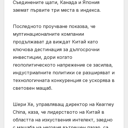
Съединените щати, Канада и Япония
заемат първите три места в индекса.
Последното проучване показва, че
мултинационалните компании
продължават да виждат Китай като
ключова дестинация за дългосрочни
инвестиции, дори когато
геополитическото напрежение се засилва,
индустриалните политики се разширяват и
технологичната конкуренция се ускорява в
световен мащаб.
Шери Хе, управляващ директор на Kearney
China, каза, че лидерството на Китай в
областта на изкуствения интелект, заедно
с мащаба на неговия вътрешен пазар, са