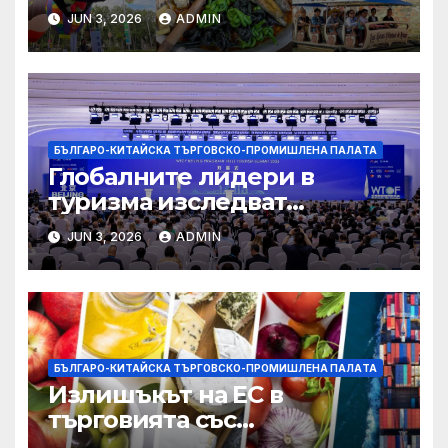
туризъм на GBA
JUN 3, 2026
ADMIN
БЪЛГАРО-КИТАЙСКА ТЪРГОВСКО-ПРОМИШЛЕНА ПАЛAТА
Глобалните лидери в
туризма изследват
бъдещето на пътуването,
JUN 3, 2026
ADMIN
управлявано от AI
БЪЛГАРО-КИТАЙСКА ТЪРГОВСКО-ПРОМИШЛЕНА ПАЛAТА
Излишъкът на ЕС в
търговията със
селскостопански храни се