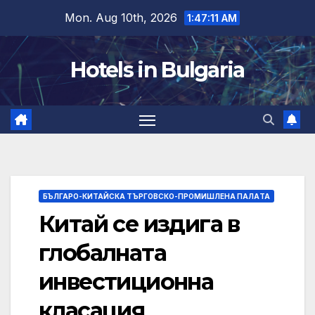
Skip
Mon. Aug 10th, 2026
1:47:12 AM
to
content
Hotels in Bulgaria
БЪЛГАРО-КИТАЙСКА ТЪРГОВСКО-ПРОМИШЛЕНА ПАЛAТА
Китай се издига в
глобалната
инвестиционна
класация