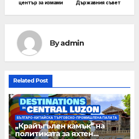
център за измами
Държавния съвет
By
admin
Related Post
БЪЛГАРО-КИТАЙСКА ТЪРГОВСКО-ПРОМИШЛЕНА ПАЛAТА
„Крайъгълен камък“ на
политиката за яхтен