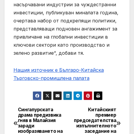
насърчавани индустрии за чуждестранни
инвестиции, публикуван миналата година,
очертава набор от подкрепящи политики,
представляващи подновен ангажимент за
привличане на глобални инвестиции в
ключови сектори като производство и
зелено развитие“, добави тя.
Нашия източник е Българо-Китайска
Търговско-промишлена палaта
Сингапурската
Китайският
Post
драма предизвика
премиер
гняв в Малайзия
председателства
navigation
заради
изпълнителното
изобразяването на
заседание на