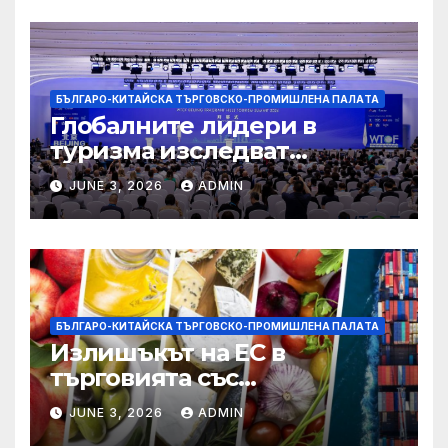
БЪЛГАРО-КИТАЙСКА ТЪРГОВСКО-ПРОМИШЛЕНА ПАЛAТА
Глобалните лидери в
туризма изследват
бъдещето на пътуването,
JUNE 3, 2026
ADMIN
управлявано от AI
БЪЛГАРО-КИТАЙСКА ТЪРГОВСКО-ПРОМИШЛЕНА ПАЛAТА
Излишъкът на ЕС в
търговията със
селскостопански храни се
JUNE 3, 2026
ADMIN
увеличава през февруари