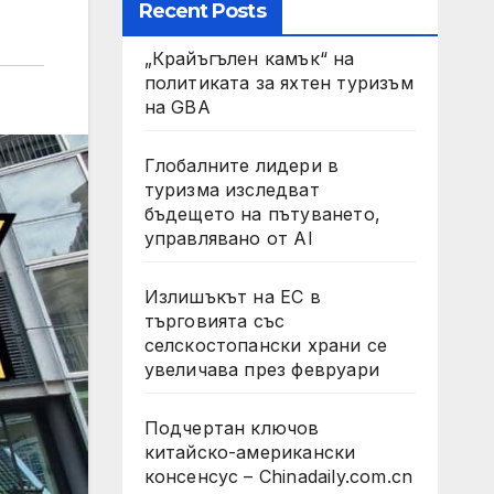
Recent Posts
„Крайъгълен камък“ на
политиката за яхтен туризъм
на GBA
Глобалните лидери в
туризма изследват
бъдещето на пътуването,
управлявано от AI
Излишъкът на ЕС в
търговията със
селскостопански храни се
увеличава през февруари
Подчертан ключов
китайско-американски
консенсус – Chinadaily.com.cn