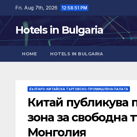
Skip
Fri. Aug 7th, 2026
12:58:52 PM
to
content
Hotels in Bulgaria
HOME
HOTELS IN BULGARIA
БЪЛГАРО-КИТАЙСКА ТЪРГОВСКО-ПРОМИШЛЕНА ПАЛAТА
Китай публикува п
зона за свободна 
Монголия