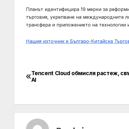
Планът идентифицира 19 мерки за реформи
търговия, укрепване на международните л
трансфера и приложението на технологии 
Нашия източник е Българо-Китайска Търг
Tencent Cloud обмисля растеж, св
Post
AI
navigation