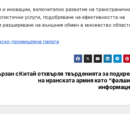
 и иновации, включително развитие на трансграничн
огистични услуги, подобряване на ефективността на
и разширяване на външния обмен в множество област
овско-промишлена палaта
ързан с
Китай отхвърля твърденията за подкре
на иранската армия като “фалши
информаци