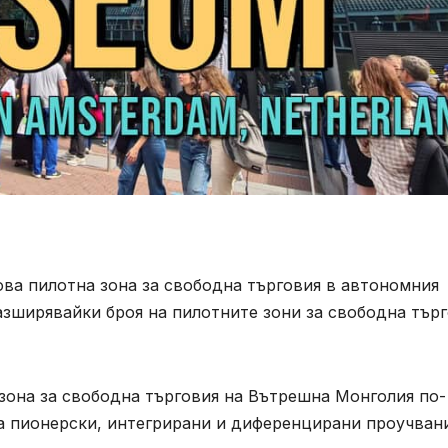
ова пилотна зона за свободна търговия в автономния
азширявайки броя на пилотните зони за свободна тър
зона за свободна търговия на Вътрешна Монголия по-
а пионерски, интегрирани и диференцирани проучвани