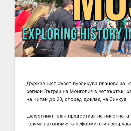
Държавният съвет публикува планове за н
регион Вътрешна Монголия в четвъртък, р
на Китай до 23, според доклад на Синхуа.
Цялостният план предоставя на пилотната 
голяма автономия в реформите и насърчав