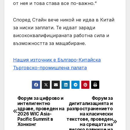
от нея и това става все по-важно.“
Според Стайн вече никой не идва в Китай
за ниски заплати. Те идват заради
висококвалифицираната работна сила и
възможността за мащабиране.
Нашия източник е Българо-Китайска
Търговско-промишлена палaта
Форум за цифрово и
Форум за
Post
интелигентно
дигитализацията и
здраве, проведен на
разпространението
navigation
2026 WIC Asia-
на класически
Pacific Summit в
текстове, проведен
Хонконг
на срещата на
високо равнище на