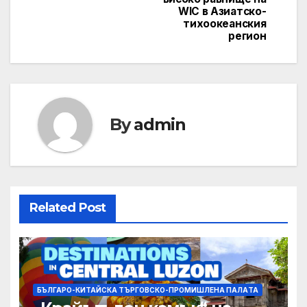
WIC в Азиатско-
тихоокеанския
регион
By
admin
Related Post
БЪЛГАРО-КИТАЙСКА ТЪРГОВСКО-ПРОМИШЛЕНА ПАЛAТА