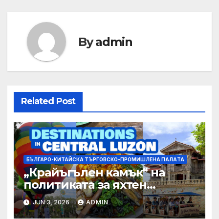
By
admin
Related Post
БЪЛГАРО-КИТАЙСКА ТЪРГОВСКО-ПРОМИШЛЕНА ПАЛAТА
„Крайъгълен камък“ на
политиката за яхтен
туризъм на GBA
JUN 3, 2026
ADMIN