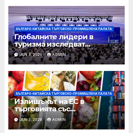
БЪЛГАРО-КИТАЙСКА ТЪРГОВСКО-ПРОМИШЛЕНА ПАЛAТА
Глобалните лидери в
туризма изследват
бъдещето на пътуването,
JUN 3, 2026
ADMIN
управлявано от AI
БЪЛГАРО-КИТАЙСКА ТЪРГОВСКО-ПРОМИШЛЕНА ПАЛAТА
Излишъкът на ЕС в
търговията със
селскостопански храни се
JUN 3, 2026
ADMIN
увеличава през февруари