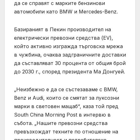
да се справят с марките бензинови
автомобили като BMW и Mercedes-Benz.
Базираният в Пекин производител на
електрически превозни средства (EV),
който активно изгражда търговска мрежа
в чужбина, очаква задграничните доставки
да съставляват 30 процента от общия брой
до 2030 г., според президента Ма Донгуей.
„Неизбежно е да се състезаваме с BMW,
Benz и Audi, които се смятат за луксозни
марки в световен мащаб“, каза той пред
South China Morning Post в интервю в
събота. „Нашите превозни средства
превъзхождат техните по отношение на
производителност и потребителско