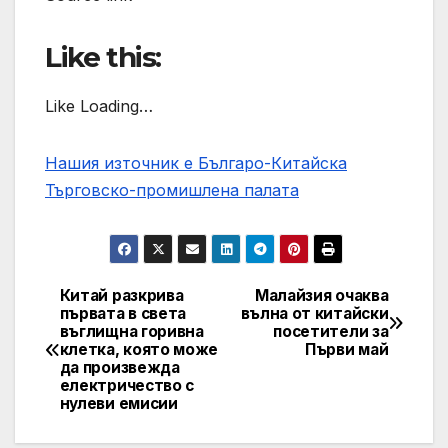
Like this:
Like Loading…
Нашия източник е Българо-Китайска
Търговско-промишлена палaта
Китай разкрива
Малайзия очаква
Post
първата в света
вълна от китайски
въглищна горивна
посетители за
navigation
клетка, която може
Първи май
да произвежда
електричество с
нулеви емисии