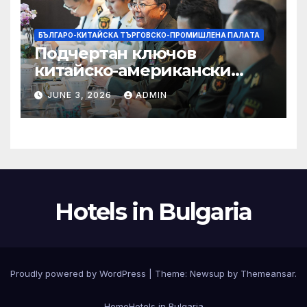
БЪЛГАРО-КИТАЙСКА ТЪРГОВСКО-ПРОМИШЛЕНА ПАЛAТА
Подчертан ключов
китайско-американски
консенсус –
JUNE 3, 2026
ADMIN
Chinadaily.com.cn
Hotels in Bulgaria
Proudly powered by WordPress
|
Theme:
Newsup
by
Themeansar
.
Home
Hotels in Bulgaria