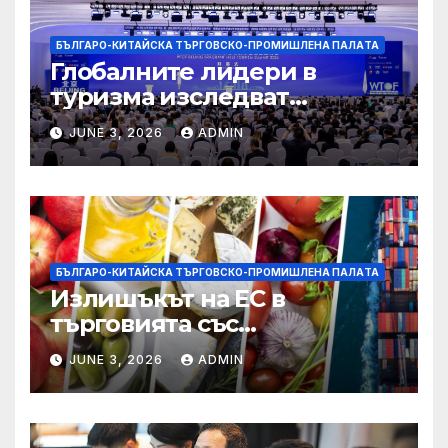
БЪЛГАРО-КИТАЙСКА ТЪРГОВСКО-ПРОМИШЛЕНА ПАЛAТА
Глобалните лидери в
туризма изследват
бъдещето на пътуването,
JUNE 3, 2026
ADMIN
управлявано от AI
БЪЛГАРО-КИТАЙСКА ТЪРГОВСКО-ПРОМИШЛЕНА ПАЛAТА
Излишъкът на ЕС в
търговията със
селскостопански храни се
JUNE 3, 2026
ADMIN
увеличава през февруари