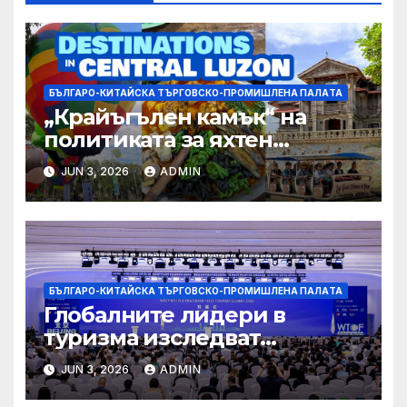
БЪЛГАРО-КИТАЙСКА ТЪРГОВСКО-ПРОМИШЛЕНА ПАЛAТА
„Крайъгълен камък“ на
политиката за яхтен
туризъм на GBA
JUN 3, 2026
ADMIN
БЪЛГАРО-КИТАЙСКА ТЪРГОВСКО-ПРОМИШЛЕНА ПАЛAТА
Глобалните лидери в
туризма изследват
бъдещето на пътуването,
JUN 3, 2026
ADMIN
управлявано от AI