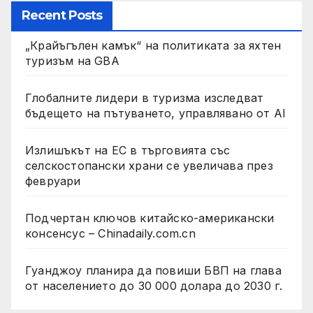
Recent Posts
„Крайъгълен камък“ на политиката за яхтен
туризъм на GBA
Глобалните лидери в туризма изследват
бъдещето на пътуването, управлявано от AI
Излишъкът на ЕС в търговията със
селскостопански храни се увеличава през
февруари
Подчертан ключов китайско-американски
консенсус – Chinadaily.com.cn
Гуанджоу планира да повиши БВП на глава
от населението до 30 000 долара до 2030 г.