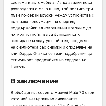
системи в автомобила. Използвайки нова
разпределена мека шина, той постига три
пъти по-бързи връзки между устройства с
по-ниска консумация на енергия,
поддържайки едновременни връзки с до
четири устройства за функции като
сканиране между устройства, споделяне
на библиотека със снимки и споделяне на
клипборда. Очаква се тези подобрения да
стимулират продажбите на хардуер на
Huawei.
В заключение
В обобщение, серията Huawei Mate 70 стои
като най-нетърпеливо очакваният
флагмански телефон за Q4 в Китай. От