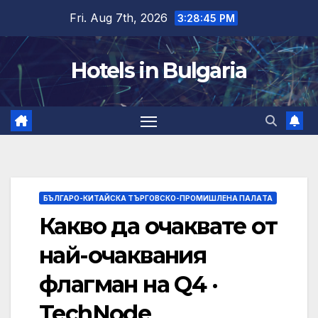
Skip
Fri. Aug 7th, 2026
3:28:46 PM
to
content
Hotels in Bulgaria
БЪЛГАРО-КИТАЙСКА ТЪРГОВСКО-ПРОМИШЛЕНА ПАЛAТА
Какво да очаквате от
най-очаквания
флагман на Q4 ·
TechNode