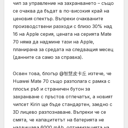
чип за управление на захранването – също
се очаква да бъдат в по-високия край на
ценовия спектър. Въпреки очакваните
производствени разходи с близо 30% над
16 на Apple серия, цената на серията Mate
70 няма да надмине тази на Apple,
планирана за средата на следващия месец
(данните са само за справка).
Освен това, блогър @智慧皮卡丘 изтече, че
Huawei Mate 70 също разполага с рамка с
плосък ръб и страничен бутон за
захранване с пръстов отпечатък, а новият
чипсет Kirin ще бъде стандартен, заедно с
3D лицево разпознаване. Въпреки че се
смята, че капацитетът на батерията не
надвишава 6000 mAh, оптимизацията на