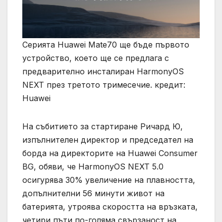
Серията Huawei Mate70 ще бъде първото
устройство, което ще се предлага с
предварително инсталиран HarmonyOS
NEXT през третото тримесечие. кредит:
Huawei
На събитието за стартиране Ричард Ю,
изпълнителен директор и председател на
борда на директорите на Huawei Consumer
BG, обяви, че HarmonyOS NEXT 5.0
осигурява 30% увеличение на плавността,
допълнителни 56 минути живот на
батерията, утроява скоростта на връзката,
четири пъти по-голяма свързаност на