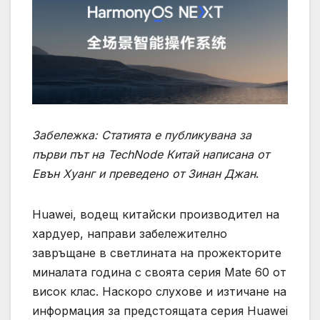
Забележка: Статията е публикувана за
първи път на TechNode Китай написана от
Евън Хуанг и преведено от Зинан Джан
.
Huawei, водещ китайски производител на
хардуер, направи забележително
завръщане в светлината на прожекторите
миналата година с своята серия Mate 60 от
висок клас. Наскоро слухове и изтичане на
информация за предстоящата серия Huawei