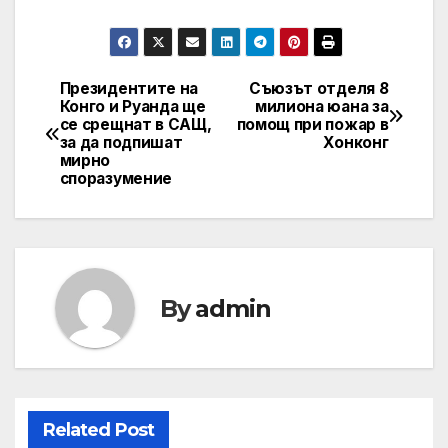
Президентите на
Съюзът отделя 8
Post
Конго и Руанда ще
милиона юана за
се срещнат в САЩ,
помощ при пожар в
navigation
за да подпишат
Хонконг
мирно
споразумение
By
admin
Related Post