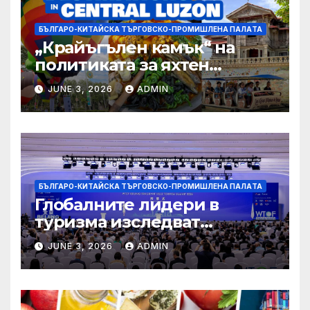
БЪЛГАРО-КИТАЙСКА ТЪРГОВСКО-ПРОМИШЛЕНА ПАЛAТА
„Крайъгълен камък“ на
политиката за яхтен
туризъм на GBA
JUNE 3, 2026
ADMIN
БЪЛГАРО-КИТАЙСКА ТЪРГОВСКО-ПРОМИШЛЕНА ПАЛAТА
Глобалните лидери в
туризма изследват
бъдещето на пътуването,
JUNE 3, 2026
ADMIN
управлявано от AI