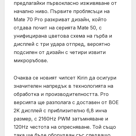
предлагайки първокласно изживяване от
начално ниво. Първите проблясъци на
Mate 70 Pro разкриват дизайн, който
отдава почит на серията Mate 50, с
унифицирана цветова схема на гърба и
дисплей с три удара отпред, вероятно
подсилен от дизайн с четири извити
микроръбове.
Очаква се новият чипсет Kirin да осигури
значителен напредък в технологията на
обработка и производителността. Pro
версията ще разполага с доставен от BOE
2K дисплей с приблизително 6,8 инча
размер, с 2160Hz PWM затъмняване и
120Hz честота на опресняване. Той също
така ще бъде оборудван със следващо