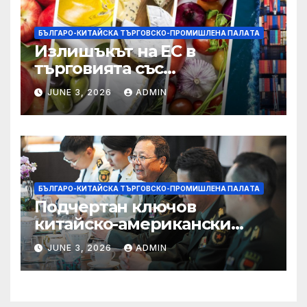
БЪЛГАРО-КИТАЙСКА ТЪРГОВСКО-ПРОМИШЛЕНА ПАЛAТА
Излишъкът на ЕС в
търговията със
селскостопански храни се
JUNE 3, 2026
ADMIN
увеличава през февруари
БЪЛГАРО-КИТАЙСКА ТЪРГОВСКО-ПРОМИШЛЕНА ПАЛAТА
Подчертан ключов
китайско-американски
консенсус –
JUNE 3, 2026
ADMIN
Chinadaily.com.cn