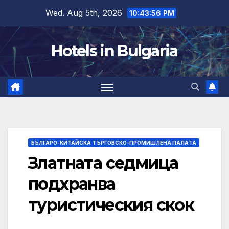
Skip
Wed. Aug 5th, 2026
10:43:57 PM
to
content
Hotels in Bulgaria
БЪЛГАРО-КИТАЙСКА ТЪРГОВСКО-ПРОМИШЛЕНА ПАЛAТА
Златната седмица
подхранва
туристическия скок