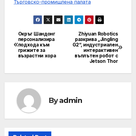
Търговско-промишлена палaта
Окръг Шандонг
Zhiyuan Robotics
Post
персонализира
разкрива „Jingling
подхода към
G2“, индустриален
navigation
грижите за
интерактивен
възрастни хора
въплътен робот с
Jetson Thor
By
admin