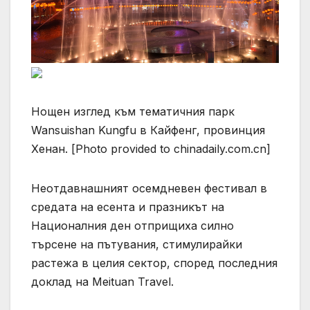
Нощен изглед към тематичния парк
Wansuishan Kungfu в Кайфенг, провинция
Хенан. [Photo provided to chinadaily.com.cn]
Неотдавнашният осемдневен фестивал в
средата на есента и празникът на
Националния ден отприщиха силно
търсене на пътувания, стимулирайки
растежа в целия сектор, според последния
доклад на Meituan Travel.