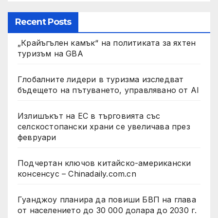
Recent Posts
„Крайъгълен камък“ на политиката за яхтен
туризъм на GBA
Глобалните лидери в туризма изследват
бъдещето на пътуването, управлявано от AI
Излишъкът на ЕС в търговията със
селскостопански храни се увеличава през
февруари
Подчертан ключов китайско-американски
консенсус – Chinadaily.com.cn
Гуанджоу планира да повиши БВП на глава
от населението до 30 000 долара до 2030 г.