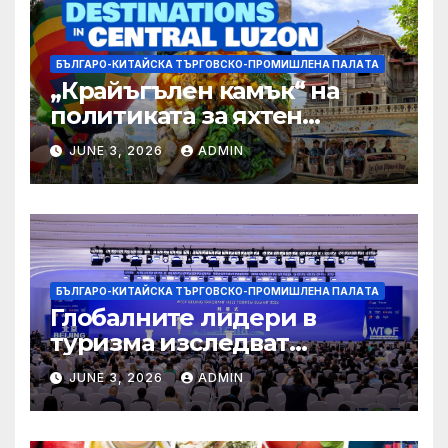
БЪЛГАРО-КИТАЙСКА ТЪРГОВСКО-ПРОМИШЛЕНА ПАЛAТА
„Крайъгълен камък“ на
политиката за яхтен
туризъм на GBA
JUNE 3, 2026
ADMIN
БЪЛГАРО-КИТАЙСКА ТЪРГОВСКО-ПРОМИШЛЕНА ПАЛAТА
Глобалните лидери в
туризма изследват
бъдещето на пътуването,
JUNE 3, 2026
ADMIN
управлявано от AI