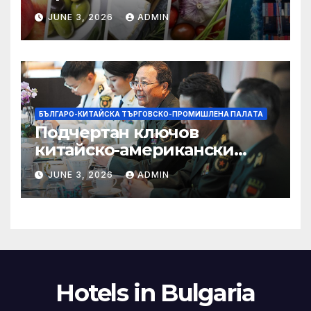
селскостопански храни се
JUNE 3, 2026
ADMIN
увеличава през февруари
БЪЛГАРО-КИТАЙСКА ТЪРГОВСКО-ПРОМИШЛЕНА ПАЛAТА
Подчертан ключов
китайско-американски
консенсус –
JUNE 3, 2026
ADMIN
Chinadaily.com.cn
Hotels in Bulgaria