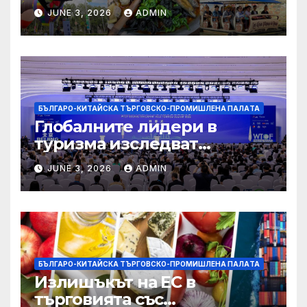
туризъм на GBA
JUNE 3, 2026
ADMIN
БЪЛГАРО-КИТАЙСКА ТЪРГОВСКО-ПРОМИШЛЕНА ПАЛAТА
Глобалните лидери в
туризма изследват
бъдещето на пътуването,
JUNE 3, 2026
ADMIN
управлявано от AI
БЪЛГАРО-КИТАЙСКА ТЪРГОВСКО-ПРОМИШЛЕНА ПАЛAТА
Излишъкът на ЕС в
търговията със