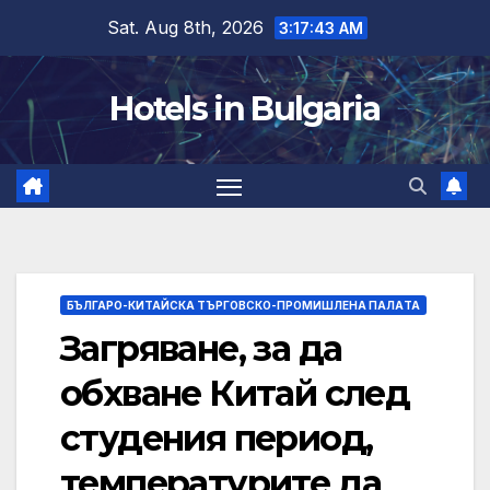
Skip
Sat. Aug 8th, 2026
3:17:44 AM
to
content
Hotels in Bulgaria
БЪЛГАРО-КИТАЙСКА ТЪРГОВСКО-ПРОМИШЛЕНА ПАЛAТА
Загряване, за да
обхване Китай след
студения период,
температурите да