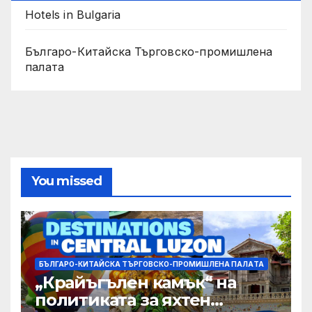
Hotels in Bulgaria
Българо-Китайска Търговско-промишлена
палaта
You missed
БЪЛГАРО-КИТАЙСКА ТЪРГОВСКО-ПРОМИШЛЕНА ПАЛAТА
„Крайъгълен камък“ на
политиката за яхтен