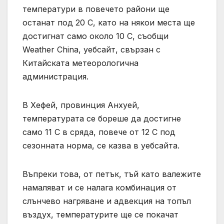
температури в повечето райони ще
останат под 20 C, като на някои места ще
достигнат само около 10 C, съобщи
Weather China, уебсайт, свързан с
Китайската метеорологична
администрация.
В Хефей, провинция Анхуей,
температурата се бореше да достигне
само 11 C в сряда, повече от 12 C под
сезонната норма, се казва в уебсайта.
Въпреки това, от петък, тъй като валежите
намаляват и се налага комбинация от
слънчево нагряване и адвекция на топъл
въздух, температурите ще се покачат