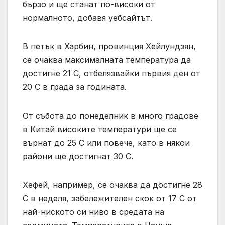
бързо и ще станат по-високи от
нормалното, добавя уебсайтът.
В петък в Харбин, провинция Хейлундзян,
се очаква максималната температура да
достигне 21 C, отбелязвайки първия ден от
20 C в града за годината.
От събота до понеделник в много градове
в Китай високите температури ще се
върнат до 25 C или повече, като в някои
райони ще достигнат 30 C.
Хефей, например, се очаква да достигне 28
C в неделя, забележителен скок от 17 C от
най-ниското си ниво в средата на