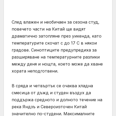
След влажен и необичаен за сезона студ,
повечето части на Китай ще видят
драматично затопляне през уикенда, като
температурите скочат с до 17 C в някои
градове. Синоптиците предупредиха за
разширяване на температурните разлики
между деня и нощта, което може да хване
хората неподготвени.
В сряда и четвъртък се очаква хладна
смесица от дъжд и студен въздух да
поддържа средното и долното течение на
река Яндзъ и Североизточен Китай
значително по-студени. Максималните