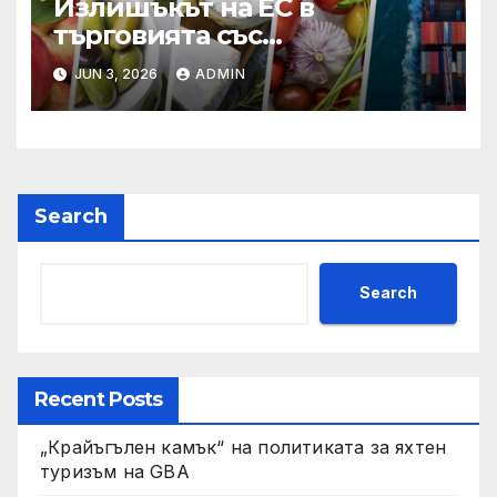
Излишъкът на ЕС в
търговията със
селскостопански храни се
JUN 3, 2026
ADMIN
увеличава през февруари
Search
Search
Recent Posts
„Крайъгълен камък“ на политиката за яхтен
туризъм на GBA