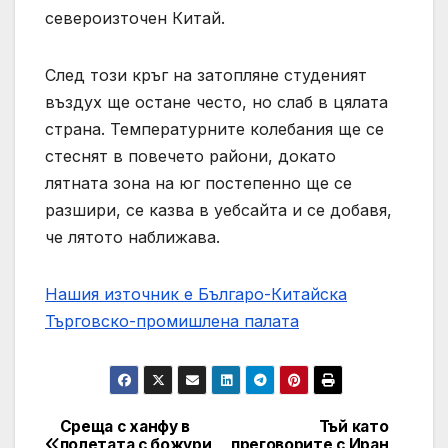
североизточен Китай.
След този кръг на затопляне студеният
въздух ще остане често, но слаб в цялата
страна. Температурните колебания ще се
стеснят в повечето райони, докато
лятната зона на юг постепенно ще се
разшири, се казва в уебсайта и се добавя,
че лятото наближава.
Нашия източник е Българо-Китайска
Търговско-промишлена палaта
Среща с ханфу в
Тъй като
Post
полетата с божури
преговорите с Иран