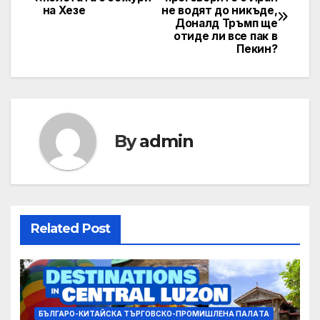
на Хезе
не водят до никъде,
navigation
Доналд Тръмп ще
отиде ли все пак в
Пекин?
By
admin
Related Post
БЪЛГАРО-КИТАЙСКА ТЪРГОВСКО-ПРОМИШЛЕНА ПАЛAТА