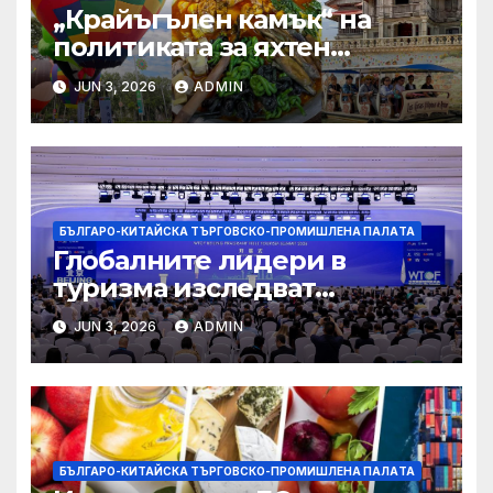
„Крайъгълен камък“ на
политиката за яхтен
туризъм на GBA
JUN 3, 2026
ADMIN
БЪЛГАРО-КИТАЙСКА ТЪРГОВСКО-ПРОМИШЛЕНА ПАЛAТА
Глобалните лидери в
туризма изследват
бъдещето на пътуването,
JUN 3, 2026
ADMIN
управлявано от AI
БЪЛГАРО-КИТАЙСКА ТЪРГОВСКО-ПРОМИШЛЕНА ПАЛAТА