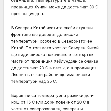
седмицата. Температурите в Чанша,
провинция Хунан, може да достигнат 30 C
през същия ден.
В Северен Китай честите слаби студени
фронтове ще доведат до високи
температури, особено в Североизточен
Китай. По-голямата част от Северен Китай
ще види широко покачване в четвъртък.
Части от провинция Хейлундзян се очаква
да достигнат 20 C в петък, а в провинция
Ляонин в някои райони ще има високи
температури над 25 C.
Вероятни са температурни разлики ден-
нощ от 15 C или дори повече от 20 C в
части от северозападен, северен и