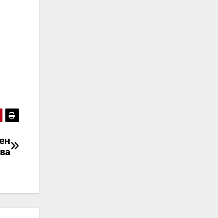
ен
ва