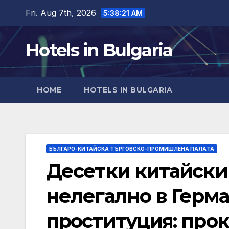
Skip
Fri. Aug 7th, 2026
5:38:22 AM
to
content
Hotels in Bulgaria
HOME
HOTELS IN BULGARIA
БЪЛГАРО-КИТАЙСКА ТЪРГОВСКО-ПРОМИШЛЕНА ПАЛAТА
Десетки китайски
нелегално в Герма
проституция: про