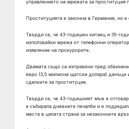
управлението на мрежата за проституция 
Проституцията е законна в Германия, но е 
Твърди се, че 43-годишен китаец и 35-год
използвайки мрежа от телефонни оператори
изявление на прокурорите.
Двамата също са изправени пред обвинени
евро (3,5 милиона щатски долара) данъци 
сделките за проституция.
Твърди се, че 43-годишният мъж е отговар
е събирала дневните печалби и е подредил
места в цялата страна за незаконните връз