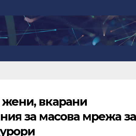
 жени, вкарани
ния за масова мрежа за
курори