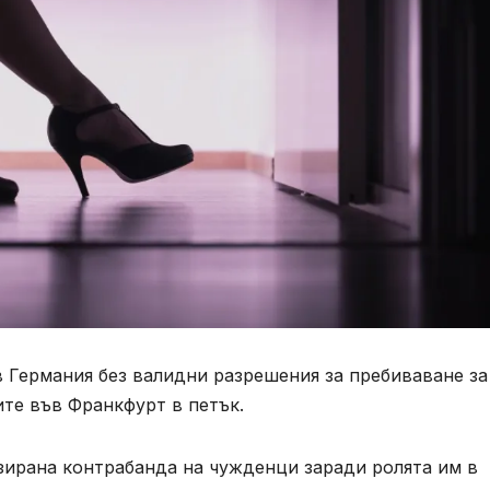
 Германия без валидни разрешения за пребиваване за
ите във Франкфурт в петък.
зирана контрабанда на чужденци заради ролята им в