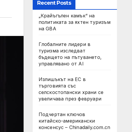
Recent Posts
„Крайъгълен камък“ на
политиката за яхтен туризъм
на GBA
Глобалните лидери в
туризма изследват
бъдещето на пътуването,
управлявано от AI
Излишъкът на ЕС в
търговията със
селскостопански храни се
увеличава през февруари
Подчертан ключов
китайско-американски
консенсус – Chinadaily.com.cn