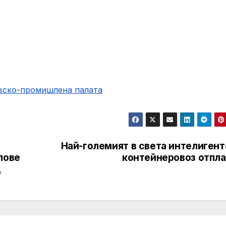
овско-промишлена палaта
Най-големият в света интелигент
пове
контейнеровоз отпла
Щ