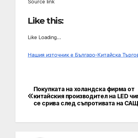
Source link
Like this:
Like Loading…
Нашия източник е Българо-Китайска Търг
Покупката на холандска фирма от
Post
китайския производител на LED чи
navigation
се срива след съпротивата на СА