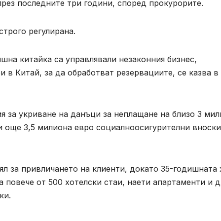
през последните три години, според прокурорите.
строго регулирана.
ишна китайка са управлявали незаконния бизнес,
 в Китай, за да обработват резервациите, се казва в
я за укриване на данъци за неплащане на близо 3 ми
и още 3,5 милиона евро социалноосигурителни вноски
ял за привличането на клиенти, докато 35-годишната
а повече от 500 хотелски стаи, наети апартаменти и д
ки.